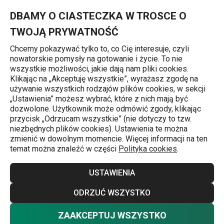
Znajdujesz się na stronie Sitko VITAMINO do dozownika na olej
0
Przejdź do głównej zawartości
Przejdź do wyszukiwania
Przejdź do nawigacji
MENU
DBAMY O CIASTECZKA W TROSCE O
TWOJĄ PRYWATNOŚĆ
Chcemy pokazywać tylko to, co Cię interesuje, czyli
nowatorskie pomysły na gotowanie i życie. To nie
Strona główna
wszystkie możliwości, jakie dają nam pliki cookies.
Klikając na „Akceptuję wszystkie”, wyrażasz zgodę na
Sitko VITAMINO do dozownika na
używanie wszystkich rodzajów plików cookies, w sekcji
„Ustawienia” możesz wybrać, które z nich mają być
olej 250 ml
dozwolone. Użytkownik może odmówić zgody, klikając
przycisk „Odrzucam wszystkie” (nie dotyczy to tzw.
niezbędnych plików cookies). Ustawienia te można
zmienić w dowolnym momencie. Więcej informacji na ten
temat można znaleźć w części
Polityka cookies
.
USTAWIENIA
ODRZUĆ WSZYSTKO
ZAAKCEPTUJ WSZYSTKO