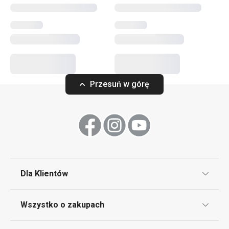
Krojenie
Przesuń w górę
Dla Klientów
Młynek do pieprzu VITAMINO
Cedzak z miską
15 cm
ø 20 cm, 2.0 l
Klub TESCOMA
Wszystko o zakupach
Punkt serwisowy