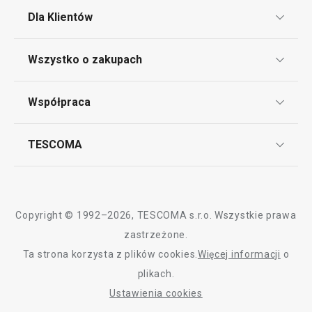
Serwowanie
Dla Klientów
Klub TESCOMA
Napoje
Wszystko o zakupach
Punkt serwisowy
Regulamin sklepu internetowego
Współpraca
Bony podarunkowe
Reklamacje i Zwrot towaru
Często zadawane pytania
Kariera w TESCOMIE
TESCOMA
Dostawa i sposoby płatności
Odbiór zużytego sprzętu
Affiliate program
Gwarancja i serwis TESCOMA
Kontakt
Polityka cookies
Copyright © 1992–2026, TESCOMA s.r.o. Wszystkie prawa
Graficzne oznaczenie produktów
zastrzeżone.
Nowość
Darmowa
Ta strona korzysta z plików cookies.
Więcej informacji
o
Polityka prywatności
Foremka na jajko w koszulce
Dwustronna pate
plikach.
PRESTO
ø 26 cm
RODO
Ustawienia cookies