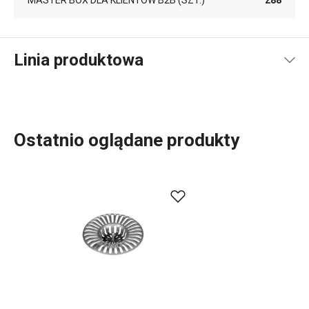
MASTER BOX DLA KLIENTÓW B2B (SZT.)
288
Linia produktowa
Ostatnio oglądane produkty
Do szerokiej linii produktowej PRESTO należą
podstawowe, praktyczne
akcesoria kuchenne
.
Produkujemy je z materiałów wysokiej jakości, a
jednocześnie są przystępne cenowo. W linii PRESTO
znajdziesz
skrobaki
,
otwieracze
,
chochle
,
sita
,
noże
oraz
inne wyposażenie kuchni. Akcesoria kuchenne PRESTO
ułatwią pracę doświadczonym oraz zaczynającym
kucharzom i kucharkom.