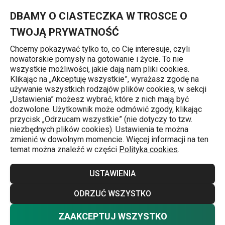
Znajdujesz się na stronie Sitko PRESTO, 6 cm
0
Przejdź do głównej zawartości
Przejdź do wyszukiwania
Przejdź do nawigacji
MENU
DBAMY O CIASTECZKA W TROSCE O
TWOJĄ PRYWATNOŚĆ
Chcemy pokazywać tylko to, co Cię interesuje, czyli
nowatorskie pomysły na gotowanie i życie. To nie
Sitka, korki i podkładki do zlewu
wszystkie możliwości, jakie dają nam pliki cookies.
Klikając na „Akceptuję wszystkie”, wyrażasz zgodę na
Sitko PRESTO, 6 cm
używanie wszystkich rodzajów plików cookies, w sekcji
„Ustawienia” możesz wybrać, które z nich mają być
dozwolone. Użytkownik może odmówić zgody, klikając
przycisk „Odrzucam wszystkie” (nie dotyczy to tzw.
niezbędnych plików cookies). Ustawienia te można
zmienić w dowolnym momencie. Więcej informacji na ten
temat można znaleźć w części
Polityka cookies
.
USTAWIENIA
ODRZUĆ WSZYSTKO
ZAAKCEPTUJ WSZYSTKO