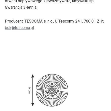
otworu odpływowego zlewozmywaka, umywalki itp.
Gwarancja 3-letnia.
Producent: TESCOMA s. r. o., U Tescomy 241, 760 01 Zlín;
bok@tescoma.pl