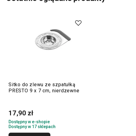
Do szerokiej linii produktowej PRESTO należą
podstawowe, praktyczne
akcesoria kuchenne
.
Produkujemy je z materiałów wysokiej jakości, a
jednocześnie są przystępne cenowo. W linii PRESTO
znajdziesz
skrobaki
,
otwieracze
,
chochle
,
sita
,
noże
oraz
inne wyposażenie kuchni. Akcesoria kuchenne PRESTO
ułatwią pracę doświadczonym oraz zaczynającym
kucharzom i kucharkom.
Sitko do zlewu ze szpatułką
PRESTO 9 x 7 cm, nierdzewne
Przybory i akcesoria kuchenne
17,90 zł
Gotowanie
Dostępny w e-shopie
Dostępny w 17 sklepach
Krojenie