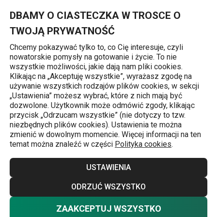
Znajdujesz się na stronie Sitko do zlewu ze szpatułką PRESTO 
0
Przejdź do głównej zawartości
Przejdź do wyszukiwania
Przejdź do nawigacji
MENU
DBAMY O CIASTECZKA W TROSCE O
TWOJĄ PRYWATNOŚĆ
Chcemy pokazywać tylko to, co Cię interesuje, czyli
nowatorskie pomysły na gotowanie i życie. To nie
Sitka, korki i podkładki do zlewu
wszystkie możliwości, jakie dają nam pliki cookies.
Klikając na „Akceptuję wszystkie”, wyrażasz zgodę na
Sitko do zlewu ze szpatułką PRESTO
używanie wszystkich rodzajów plików cookies, w sekcji
„Ustawienia” możesz wybrać, które z nich mają być
9 x 7 cm, nierdzewne
dozwolone. Użytkownik może odmówić zgody, klikając
przycisk „Odrzucam wszystkie” (nie dotyczy to tzw.
niezbędnych plików cookies). Ustawienia te można
zmienić w dowolnym momencie. Więcej informacji na ten
temat można znaleźć w części
Polityka cookies
.
USTAWIENIA
ODRZUĆ WSZYSTKO
ZAAKCEPTUJ WSZYSTKO