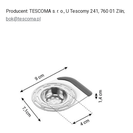
Producent: TESCOMA s. r. o., U Tescomy 241, 760 01 Zlín;
bok@tescoma.pl