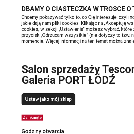
Znajdujesz się na stronie Salon sprzedaży Tescoma - Galeria 
DBAMY O CIASTECZKA W TROSCE O
Chcemy pokazywać tylko to, co Cię interesuje, czyli 
jakie dają nam pliki cookies. Klikając na „Akceptuję
720 809 700
cookies, w sekcji „Ustawienia” możesz wybrać, które
Kategorie produktów
Poniedziałek - piąte
przycisk „Odrzucam wszystkie” (nie dotyczy to tzw.
momencie. Więcej informacji na ten temat można zna
Strona główna
Sklepy
Salon sprzedaży
Salon sprzedaży Tesco
Galeria PORT ŁÓDŹ
Ustaw jako mój sklep
Zamknięte
Godziny otwarcia