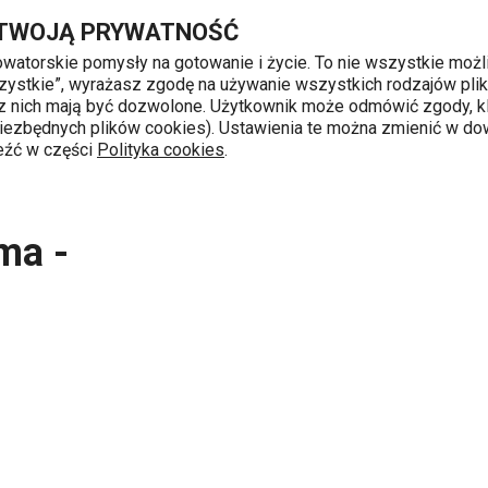
PORT ŁÓDŹ
Przejdź do głównej zawartości
Przejdź do wyszukiwania
Przejdź do nawigacji
 TWOJĄ PRYWATNOŚĆ
nowatorskie pomysły na gotowanie i życie. To nie wszystkie możl
 wszystkie”, wyrażasz zgodę na używanie wszystkich rodzajów pli
 z nich mają być dozwolone. Użytkownik może odmówić zgody, kl
k od 8 do 16
 niezbędnych plików cookies). Ustawienia te można zmienić w d
leźć w części
Polityka cookies
.
 Tescoma - Galeria PORT ŁÓDŹ
ma -