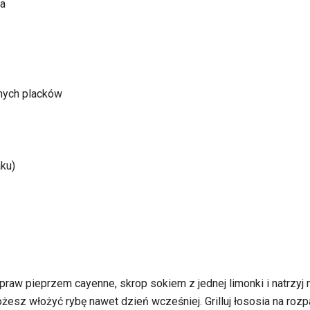
ia
innych placków
aku)
dopraw pieprzem cayenne, skrop sokiem z jednej limonki i natrzy
ożesz włożyć rybę nawet dzień wcześniej. Grilluj łososia na rozp