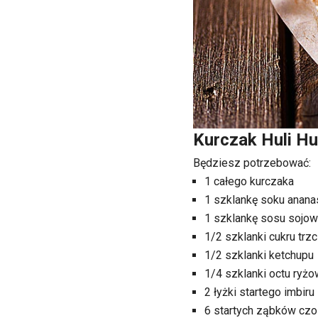
Kurczak Huli Hu
Będziesz potrzebować:
1 całego kurczaka
1 szklankę soku anan
1 szklankę sosu sojo
1/2 szklanki cukru tr
1/2 szklanki ketchupu
1/4 szklanki octu ryż
2 łyżki startego imbiru
6 startych ząbków cz