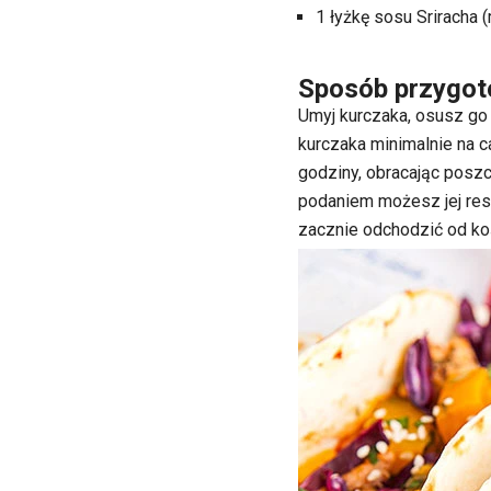
1 łyżkę sosu Sriracha 
Sposób przygot
Umyj kurczaka, osusz go 
kurczaka minimalnie na ca
godziny, obracając poszc
podaniem możesz jej res
zacznie odchodzić od koś