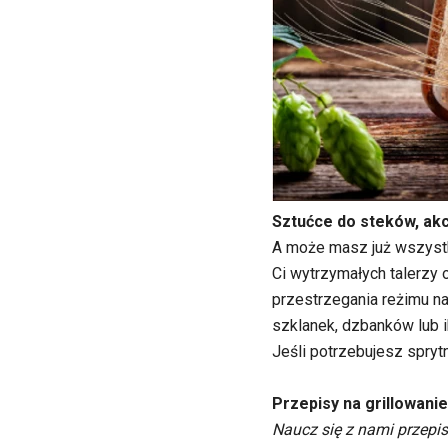
Sztućce do steków, akc
A może masz już wszystko,
Ci wytrzymałych talerzy
przestrzegania reżimu na
szklanek, dzbanków lub ik
Jeśli potrzebujesz spryt
Przepisy na grillowani
Naucz się z nami przepi