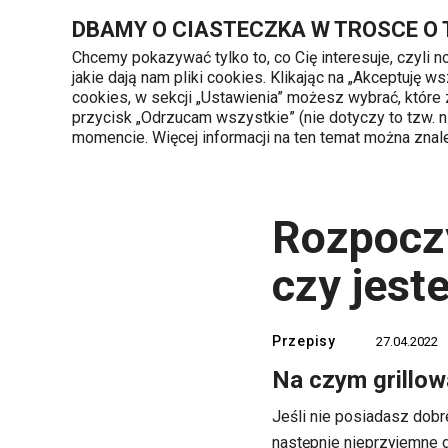
Znajdujesz się na stronie Rozpoczyna się sezon na grillowanie
DBAMY O CIASTECZKA W TROSCE O
Chcemy pokazywać tylko to, co Cię interesuje, czyli 
jakie dają nam pliki cookies. Klikając na „Akceptuję
720 809 700
cookies, w sekcji „Ustawienia” możesz wybrać, które
Kategorie produktów
Poniedziałek - piąte
przycisk „Odrzucam wszystkie” (nie dotyczy to tzw.
momencie. Więcej informacji na ten temat można zna
Strona główna
TESCOMA blog
Przepis
Rozpoczy
czy jest
Przepisy
27.04.2022
Na czym grillo
Jeśli nie posiadasz dobre
następnie nieprzyjemne 