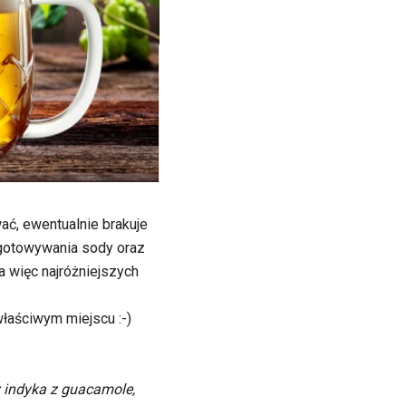
wać, ewentualnie brakuje
ygotowywania sody oraz
a więc najróżniejszych
właściwym miejscu :-)
 indyka z guacamole,