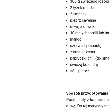
300 g świeżego łosos
2 łyżek miodu
2 limonek
pieprz cayenne
oliwę z oliwek
10 małych tortilli lub 
mango
czerwoną kapustę
ziarna sezamu
papryczki chili (do sm
świeżą kolendrę
sól i pieprz
Sposób przygotowania
Posól filety z łososia, 
oliwą. Do tej marynaty m