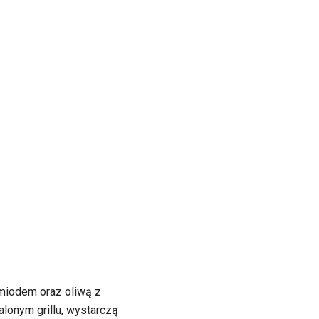
j miodem oraz oliwą z
alonym grillu, wystarczą