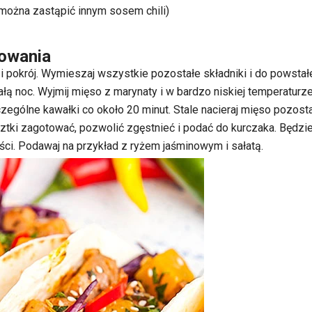
(można zastąpić innym sosem chili)
owania
i pokrój. Wymieszaj wszystkie pozostałe składniki i do powstał
łą noc. Wyjmij mięso z marynaty i w bardzo niskiej temperaturze 
zególne kawałki co około 20 minut. Stale nacieraj mięso pozost
ztki zagotować, pozwolić zgęstnieć i podać do kurczaka. Będzi
ci. Podawaj na przykład z ryżem jaśminowym i sałatą.