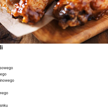
li
asowego
wego
zcinowego
owego
osnku