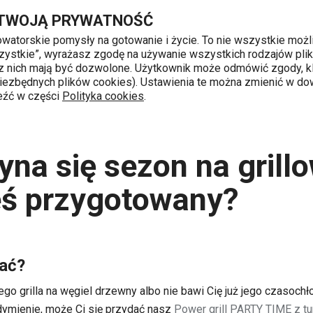
 – czy jesteś przygotowany?
Przejdź do głównej zawartości
Przejdź do wyszukiwania
Przejdź do nawigacji
 TWOJĄ PRYWATNOŚĆ
nowatorskie pomysły na gotowanie i życie. To nie wszystkie możl
 wszystkie”, wyrażasz zgodę na używanie wszystkich rodzajów pli
 z nich mają być dozwolone. Użytkownik może odmówić zgody, kl
k od 8 do 16
 niezbędnych plików cookies). Ustawienia te można zmienić w d
leźć w części
Polityka cookies
.
y
Rozpoczyna się sezon na grillowanie – czy jesteś przygotowa
na się sezon na grill
eś przygotowany?
wać?
go grilla na węgiel drzewny albo nie bawi Cię już jego czasochł
dymienie, może Ci się przydać nasz
Power grill PARTY TIME z t