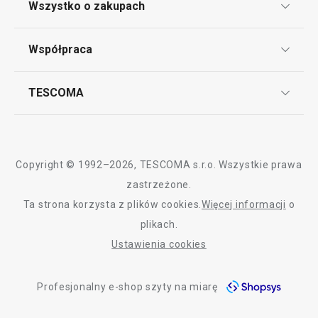
Wszystko o zakupach
Punkt serwisowy
Pieczenie
Regulamin sklepu internetowego
Współpraca
Bony podarunkowe
Reklamacje i Zwrot towaru
Przytulny dom
Często zadawane pytania
Kariera w TESCOMIE
TESCOMA
Dostawa i sposoby płatności
Odbiór zużytego sprzętu
Affiliate program
Gwarancja i serwis TESCOMA
Kontakt
Krojenie
Polityka cookies
Copyright © 1992–2026, TESCOMA s.r.o. Wszystkie prawa
Mycie i sprzątanie
Graficzne oznaczenie produktów
zastrzeżone.
Ta strona korzysta z plików cookies.
Więcej informacji
o
Polityka prywatności
Czas spędzany na świeżym powietrzu
plikach.
RODO
Ustawienia cookies
Deklaracja dostępności
Profesjonalny e-shop szyty na miarę
O nas