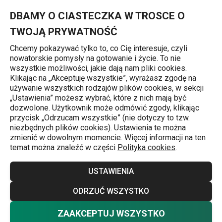
Znajdujesz się na stronie Regulowany koszyk do cedzenia Gr
0
Przejdź do głównej zawartości
Przejdź do wyszukiwania
Przejdź do nawigacji
MENU
DBAMY O CIASTECZKA W TROSCE O
TWOJĄ PRYWATNOŚĆ
Chcemy pokazywać tylko to, co Cię interesuje, czyli
nowatorskie pomysły na gotowanie i życie. To nie
Cedzaki
wszystkie możliwości, jakie dają nam pliki cookies.
Klikając na „Akceptuję wszystkie”, wyrażasz zgodę na
Regulowany koszyk do cedzenia
używanie wszystkich rodzajów plików cookies, w sekcji
„Ustawienia” możesz wybrać, które z nich mają być
GrandCHEF 34 x 24 cm
dozwolone. Użytkownik może odmówić zgody, klikając
przycisk „Odrzucam wszystkie” (nie dotyczy to tzw.
niezbędnych plików cookies). Ustawienia te można
zmienić w dowolnym momencie. Więcej informacji na ten
temat można znaleźć w części
Polityka cookies
.
USTAWIENIA
ODRZUĆ WSZYSTKO
ZAAKCEPTUJ WSZYSTKO