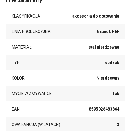
Inne parametry
KLASYFIKACJA
akcesoria do gotowania
LINIA PRODUKCYJNA
GrandCHEF
MATERIAŁ
stal nierdzewna
TYP
cedzak
KOLOR
Nierdzewny
MYCIE W ZMYWARCE
Tak
EAN
8595028483864
GWARANCJA (W LATACH)
3