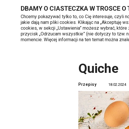
Znajdujesz się na stronie Quiche
DBAMY O CIASTECZKA W TROSCE O
Chcemy pokazywać tylko to, co Cię interesuje, czyli 
jakie dają nam pliki cookies. Klikając na „Akceptuję
720 809 700
cookies, w sekcji „Ustawienia” możesz wybrać, które
Kategorie produktów
Poniedziałek - piąte
przycisk „Odrzucam wszystkie” (nie dotyczy to tzw.
momencie. Więcej informacji na ten temat można zna
Strona główna
TESCOMA blog
Przepis
Quiche
Przepisy
18.02.2024