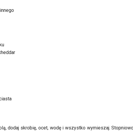
winnego
ku
 cheddar
ciasta
solą, dodaj skrobię, ocet, wodę i wszystko wymieszaj. Stopnio