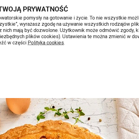
Przejdź do głównej zawartości
Przejdź do wyszukiwania
Przejdź do nawigacji
 TWOJĄ PRYWATNOŚĆ
nowatorskie pomysły na gotowanie i życie. To nie wszystkie możl
 wszystkie”, wyrażasz zgodę na używanie wszystkich rodzajów pli
 z nich mają być dozwolone. Użytkownik może odmówić zgody, kl
k od 8 do 16
 niezbędnych plików cookies). Ustawienia te można zmienić w d
leźć w części
Polityka cookies
.
y
Quiche