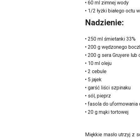
• 60 ml zimnej wody
• 1/2 łyżki białego octu 
Nadzienie:
• 250 ml śmietanki 33%
• 200 g wędzonego bocz
• 200 g sera Gruyere lub
• 10 ml oleju
• 2 cebule
• 5 jajek
• garść liści szpinaku
• sól, pieprz
• fasola do uformowania 
• 20 g mąki tortowej
Miękkie masło utrzyj z 