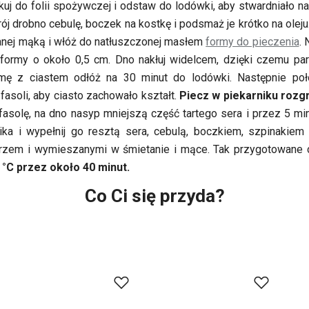
kuj do folii spożywczej i odstaw do lodówki, aby stwardniało na
ój drobno cebulę, boczek na kostkę i podsmaż je krótko na oleju
panej mąką i włóż do natłuszczonej masłem
formy do pieczenia
. 
formy o około 0,5 cm. Dno nakłuj widelcem, dzięki czemu par
mę z ciastem odłóż na 30 minut do lodówki. Następnie poł
fasoli, aby ciasto zachowało kształt.
Piecz w piekarniku rozg
fasolę, na dno nasyp mniejszą część tartego sera i przez 5 min
ika i wypełnij go resztą sera, cebulą, boczkiem, szpinakiem 
przem i wymieszanymi w śmietanie i mące. Tak przygotowane 
 °C przez około 40 minut.
Co Ci się przyda?