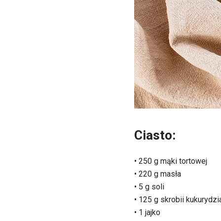
Ciasto:
• 250 g mąki tortowej
• 220 g masła
• 5 g soli
• 125 g skrobii kukurydzi
• 1 jajko