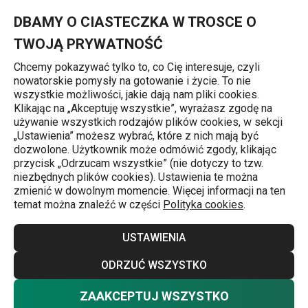
Znajdujesz się na stronie Przygotowanie domowej bitej śmietan
0
Przejdź do głównej zawartości
Przejdź do wyszukiwania
Przejdź do nawigacji
MENU
DBAMY O CIASTECZKA W TROSCE O
TWOJĄ PRYWATNOŚĆ
Chcemy pokazywać tylko to, co Cię interesuje, czyli
nowatorskie pomysły na gotowanie i życie. To nie
Pieczenie
wszystkie możliwości, jakie dają nam pliki cookies.
Klikając na „Akceptuję wszystkie”, wyrażasz zgodę na
Domowa śmietana i jej
używanie wszystkich rodzajów plików cookies, w sekcji
j
„Ustawienia” możesz wybrać, które z nich mają być
przygotowanie
dozwolone. Użytkownik może odmówić zgody, klikając
przycisk „Odrzucam wszystkie” (nie dotyczy to tzw.
Większości deserom, owocom, a także kawie do
niezbędnych plików cookies). Ustawienia te można
zmienić w dowolnym momencie. Więcej informacji na ten
doskonałości brakuje już tylko odrobiny bitej śmietany. Aby
temat można znaleźć w części
Polityka cookies
.
domowa śmietana mogła być smakołykiem i ozdobą
słodkości wystarczy tylko jeden składnik - wysokiej
USTAWIENIA
jakości śmietana! Jej przygotowanie wcale nie jest trudne!
Więcej
ODRZUĆ WSZYSTKO
Śmietanę kremówkę przed ubijaniem schłodź, a puszystą
konsystencję uzyskasz przy pomocy zgrabnych gadżetów
ZAAKCEPTUJ WSZYSTKO