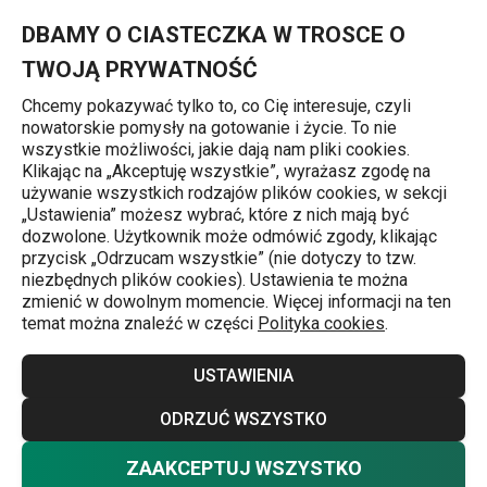
Znajdujesz się na stronie Pokrowiec na sukienkę FANCY HOME 
0
Przejdź do głównej zawartości
Przejdź do wyszukiwania
Przejdź do nawigacji
MENU
DBAMY O CIASTECZKA W TROSCE O
TWOJĄ PRYWATNOŚĆ
Chcemy pokazywać tylko to, co Cię interesuje, czyli
nowatorskie pomysły na gotowanie i życie. To nie
Przechowywanie ubrań i pościeli
wszystkie możliwości, jakie dają nam pliki cookies.
Klikając na „Akceptuję wszystkie”, wyrażasz zgodę na
Pokrowiec na sukienkę FANCY
używanie wszystkich rodzajów plików cookies, w sekcji
„Ustawienia” możesz wybrać, które z nich mają być
HOME 150 x 60 cm
dozwolone. Użytkownik może odmówić zgody, klikając
przycisk „Odrzucam wszystkie” (nie dotyczy to tzw.
niezbędnych plików cookies). Ustawienia te można
zmienić w dowolnym momencie. Więcej informacji na ten
temat można znaleźć w części
Polityka cookies
.
USTAWIENIA
ODRZUĆ WSZYSTKO
ZAAKCEPTUJ WSZYSTKO