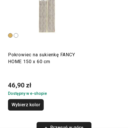
Niezależnie od tego, czy interesuje Cię
serwowanie
,
organizacja domu
przy pomocy pudełek i organizerów czy
łatwe
prasowanie
, jesteś we właściwym miejscu. Nie
zapomnieliśmy także o
zapachach do mieszkania
:
odświeżaczach powietrza
,
aromalampach
oraz wkładach
do nich.
Pokrowiec na sukienkę FANCY
HOME 150 x 60 cm
Przytulny dom
Sprzęt elektryczny
46,90 zł
Dostępny w e-shopie
Serwowanie
Wybierz kolor
Mycie i sprzątanie
Przesuń w górę