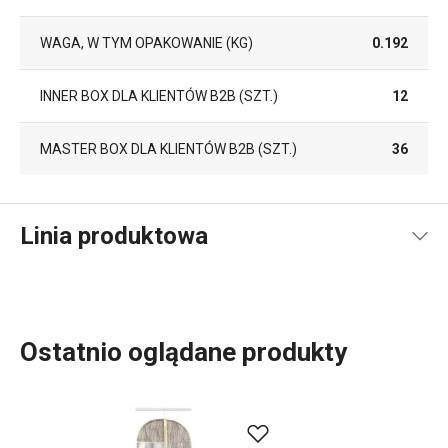
WAGA, W TYM OPAKOWANIE (KG)
0.192
INNER BOX DLA KLIENTÓW B2B (SZT.)
12
MASTER BOX DLA KLIENTÓW B2B (SZT.)
36
Linia produktowa
Ostatnio oglądane produkty
Wszystko, czego potrzebujesz, aby Twój
dom
stał się
pięknym miejscem, znajdziesz w linii FANCY HOME.