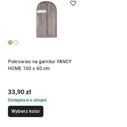
pięknym miejscem, znajdziesz w linii FANCY HOME.
Niezależnie od tego, czy interesuje Cię
serwowanie
,
organizacja domu
przy pomocy pudełek i organizerów czy
łatwe
prasowanie
, jesteś we właściwym miejscu. Nie
zapomnieliśmy także o
zapachach do mieszkania
:
odświeżaczach powietrza
,
aromalampach
oraz wkładach
do nich.
Pokrowiec na garnitur FANCY
HOME 100 x 60 cm
Przytulny dom
Sprzęt elektryczny
33,90 zł
Dostępny w e-shopie
Serwowanie
Wybierz kolor
Mycie i sprzątanie