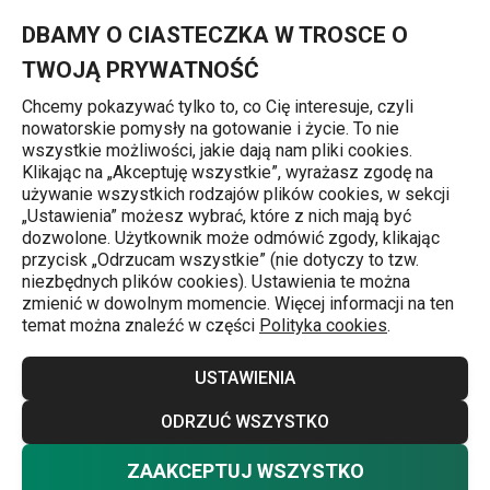
Znajdujesz się na stronie Pokrowiec na garnitur FANCY HOME 1
0
Przejdź do głównej zawartości
Przejdź do wyszukiwania
Przejdź do nawigacji
MENU
DBAMY O CIASTECZKA W TROSCE O
TWOJĄ PRYWATNOŚĆ
Chcemy pokazywać tylko to, co Cię interesuje, czyli
nowatorskie pomysły na gotowanie i życie. To nie
Przechowywanie ubrań i pościeli
wszystkie możliwości, jakie dają nam pliki cookies.
Klikając na „Akceptuję wszystkie”, wyrażasz zgodę na
Pokrowiec na garnitur FANCY HOME
używanie wszystkich rodzajów plików cookies, w sekcji
„Ustawienia” możesz wybrać, które z nich mają być
100 x 60 cm
dozwolone. Użytkownik może odmówić zgody, klikając
przycisk „Odrzucam wszystkie” (nie dotyczy to tzw.
niezbędnych plików cookies). Ustawienia te można
zmienić w dowolnym momencie. Więcej informacji na ten
temat można znaleźć w części
Polityka cookies
.
USTAWIENIA
ODRZUĆ WSZYSTKO
ZAAKCEPTUJ WSZYSTKO