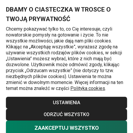
Znajdujesz się na stronie Podkładka FLAIR SHINE 45x32 cm, lil
0
Przejdź do głównej zawartości
Przejdź do wyszukiwania
Przejdź do nawigacji
MENU
DBAMY O CIASTECZKA W TROSCE O
TWOJĄ PRYWATNOŚĆ
Chcemy pokazywać tylko to, co Cię interesuje, czyli
nowatorskie pomysły na gotowanie i życie. To nie
Strona główna
wszystkie możliwości, jakie dają nam pliki cookies.
Klikając na „Akceptuję wszystkie”, wyrażasz zgodę na
Podkładka FLAIR SHINE 45 x 32 cm,
używanie wszystkich rodzajów plików cookies, w sekcji
„Ustawienia” możesz wybrać, które z nich mają być
liliowa
dozwolone. Użytkownik może odmówić zgody, klikając
przycisk „Odrzucam wszystkie” (nie dotyczy to tzw.
niezbędnych plików cookies). Ustawienia te można
zmienić w dowolnym momencie. Więcej informacji na ten
temat można znaleźć w części
Polityka cookies
.
USTAWIENIA
ODRZUĆ WSZYSTKO
ZAAKCEPTUJ WSZYSTKO