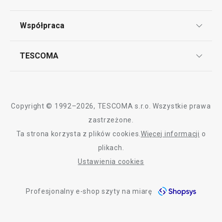
Punkt serwisowy
Regulamin sklepu internetowego
Współpraca
Bony podarunkowe
Reklamacje i Zwrot towaru
Często zadawane pytania
Kariera w TESCOMIE
TESCOMA
Dostawa i sposoby płatności
Odbiór zużytego sprzętu
Affiliate program
Gwarancja i serwis TESCOMA
Kontakt
Polityka cookies
Copyright © 1992–2026, TESCOMA s.r.o. Wszystkie prawa
Graficzne oznaczenie produktów
zastrzeżone.
Ta strona korzysta z plików cookies.
Więcej informacji
o
Polityka prywatności
plikach.
RODO
Ustawienia cookies
Deklaracja dostępności
Profesjonalny e-shop szyty na miarę
O nas
Design