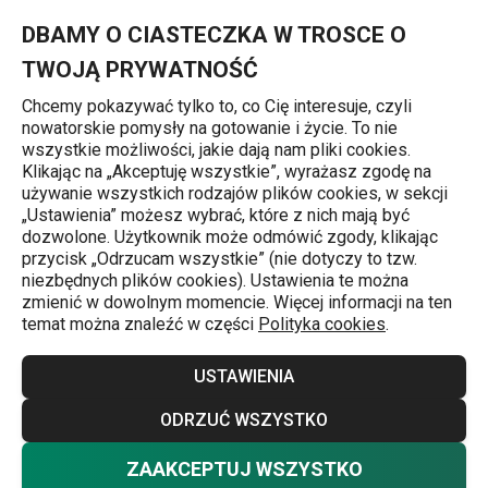
Znajdujesz się na stronie Pistacjowe ule
0
Przejdź do głównej zawartości
Przejdź do wyszukiwania
Przejdź do nawigacji
MENU
DBAMY O CIASTECZKA W TROSCE O
TWOJĄ PRYWATNOŚĆ
Chcemy pokazywać tylko to, co Cię interesuje, czyli
nowatorskie pomysły na gotowanie i życie. To nie
Przepisy
wszystkie możliwości, jakie dają nam pliki cookies.
Klikając na „Akceptuję wszystkie”, wyrażasz zgodę na
Pistacjowe ule
używanie wszystkich rodzajów plików cookies, w sekcji
„Ustawienia” możesz wybrać, które z nich mają być
dozwolone. Użytkownik może odmówić zgody, klikając
przycisk „Odrzucam wszystkie” (nie dotyczy to tzw.
Przepisy
14.11.2024
niezbędnych plików cookies). Ustawienia te można
zmienić w dowolnym momencie. Więcej informacji na ten
Zrób wrażenie na gościach dzięki zielonym ulom.
temat można znaleźć w części
Polityka cookies
.
Przyciągają wzrok, świetnie smakują i mają jedną wielką
zaletę: możesz je
przygotować z resztek wypieków
. Do
USTAWIENIA
ciasta można użyć n
ieudanych lub połamanych
kruchych ciasteczek
ODRZUĆ WSZYSTKO
.
ZAAKCEPTUJ WSZYSTKO