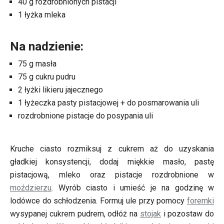
40 g rozdrobnionych pistacji
1 łyżka mleka
Na nadzienie:
75 g masła
75 g cukru pudru
2 łyżki likieru jajecznego
1 łyżeczka pasty pistacjowej + do posmarowania uli
rozdrobnione pistacje do posypania uli
Kruche ciasto rozmiksuj z cukrem aż do uzyskania
gładkiej konsystencji, dodaj miękkie masło, pastę
pistacjową, mleko oraz pistacje rozdrobnione w
moździerzu
. Wyrób ciasto i umieść je na godzinę w
lodówce do schłodzenia. Formuj ule przy pomocy
foremki
wysypanej cukrem pudrem, odłóż na
stojak
i pozostaw do