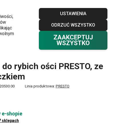
Sklepy
Blog
Klub TESCOMA
Kontakt
USTAWIENIA
iwości,
ków
ODRZUĆ WSZYSTKO
Twój koszyk
0
ikając
Ulubione
Zaloguj się
0,00 zł
owolnym
ZAAKCEPTUJ
WSZYSTKO
 do rybich ości PRESTO, ze
czkiem
20530.00
Linia produktowa:
PRESTO
 e-shopie
7 sklepach