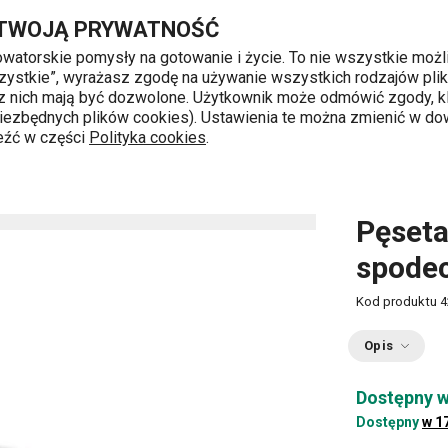
podeczkiem
Przejdź do głównej zawartości
Przejdź do wyszukiwania
Przejdź do nawigacji
 TWOJĄ PRYWATNOŚĆ
nowatorskie pomysły na gotowanie i życie. To nie wszystkie możl
 wszystkie”, wyrażasz zgodę na używanie wszystkich rodzajów pli
 z nich mają być dozwolone. Użytkownik może odmówić zgody, kl
k od 8 do 16
 niezbędnych plików cookies). Ustawienia te można zmienić w d
leźć w części
Polityka cookies
.
Pęseta do rybich ości PRESTO, ze spodeczkiem
Pęseta
spode
Kod produktu
4
Opis
Dostępny w
Dostępny
w 1