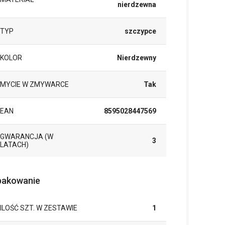
nierdzewna
TYP
szczypce
KOLOR
Nierdzewny
MYCIE W ZMYWARCE
Tak
EAN
8595028447569
GWARANCJA (W
3
LATACH)
akowanie
ILOŚĆ SZT. W ZESTAWIE
1