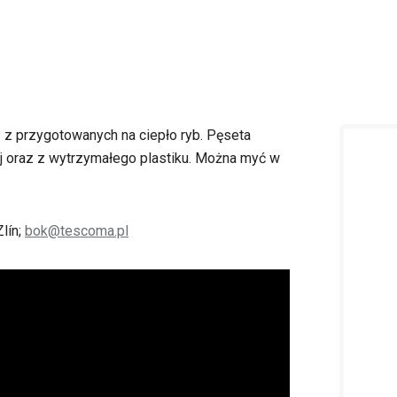
 z przygotowanych na ciepło ryb. Pęseta
ej oraz z wytrzymałego plastiku. Można myć w
lín;
bok@tescoma.pl