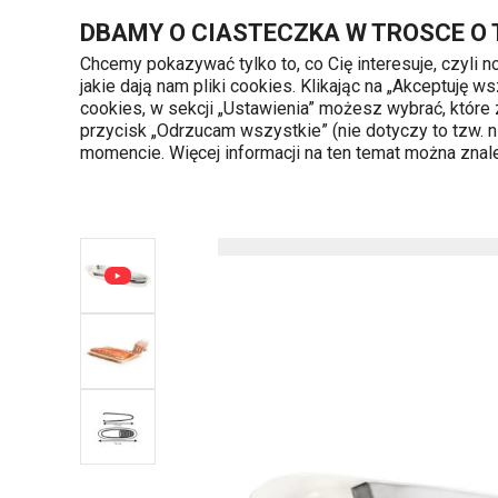
Znajdujesz się na stronie Pęseta do rybich ości PRESTO, ze s
DBAMY O CIASTECZKA W TROSCE O
Chcemy pokazywać tylko to, co Cię interesuje, czyli 
jakie dają nam pliki cookies. Klikając na „Akceptuję
720 809 700
cookies, w sekcji „Ustawienia” możesz wybrać, które
Kategorie produktów
Poniedziałek - piąte
przycisk „Odrzucam wszystkie” (nie dotyczy to tzw.
momencie. Więcej informacji na ten temat można zna
Strona główna
Serwowanie
Sztućce