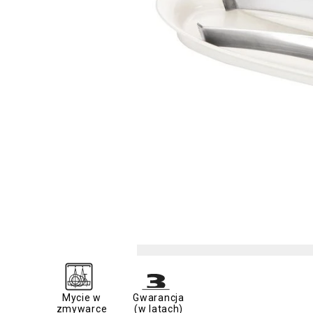
Mycie w
Gwarancja
zmywarce
(w latach)