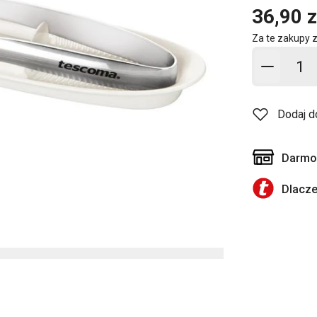
36,90 z
Za te zakupy 
Dodaj d
Dodaj d
Darmow
Dlacz