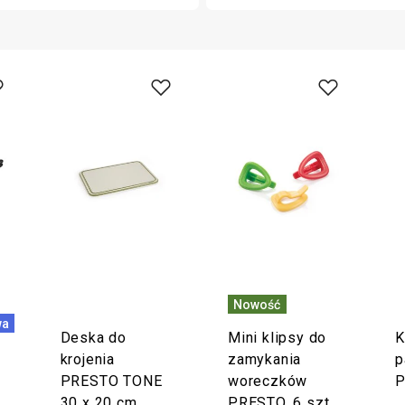
Nowość
wa
Deska do
Mini klipsy do
K
krojenia
zamykania
p
PRESTO TONE
woreczków
30 x 20 cm
PRESTO, 6 szt.