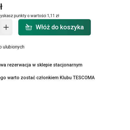
ł
zyskasz punkty o wartości
1,11 zł
o koszyka - ilość
Włóż do koszyka
o ulubionych
a rezerwacja w sklepie stacjonarnym
ego warto zostać członkiem Klubu TESCOMA