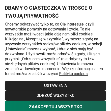
Znajdujesz się na stronie Patelnia głęboka GrandCHEF ø 28 cm, 
0
Przejdź do głównej zawartości
Przejdź do wyszukiwania
Przejdź do nawigacji
MENU
DBAMY O CIASTECZKA W TROSCE O
TWOJĄ PRYWATNOŚĆ
Chcemy pokazywać tylko to, co Cię interesuje, czyli
nowatorskie pomysły na gotowanie i życie. To nie
Strona główna
wszystkie możliwości, jakie dają nam pliki cookies.
Klikając na „Akceptuję wszystkie”, wyrażasz zgodę na
Patelnia głęboka GrandCHEF
używanie wszystkich rodzajów plików cookies, w sekcji
„Ustawienia” możesz wybrać, które z nich mają być
ø 28 cm, 2 uchwyty
dozwolone. Użytkownik może odmówić zgody, klikając
przycisk „Odrzucam wszystkie” (nie dotyczy to tzw.
niezbędnych plików cookies). Ustawienia te można
Darmowa dostawa
zmienić w dowolnym momencie. Więcej informacji na ten
temat można znaleźć w części
Polityka cookies
.
USTAWIENIA
ODRZUĆ WSZYSTKO
ZAAKCEPTUJ WSZYSTKO