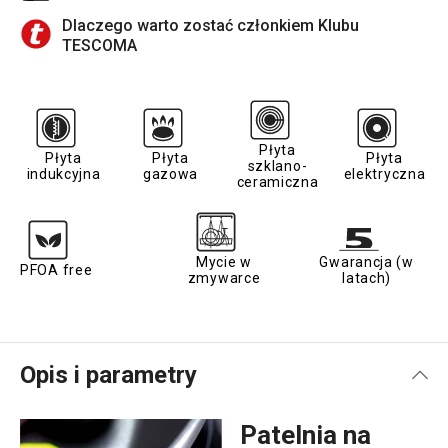
Dlaczego warto zostać członkiem Klubu
TESCOMA
Płyta
Płyta
Płyta
Płyta
szklano-
indukcyjna
gazowa
elektryczna
ceramiczna
Mycie w
Gwarancja (w
PFOA free
zmywarce
latach)
Opis i parametry
Patelnia na