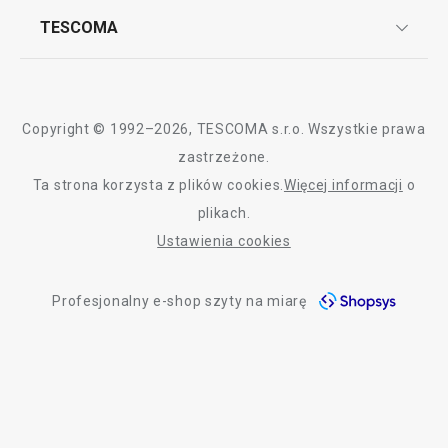
Często zadawane pytania
Kariera w TESCOMIE
TESCOMA
Dostawa i sposoby płatności
Odbiór zużytego sprzętu
Affiliate program
Pieczenie
Gwarancja i serwis TESCOMA
Kontakt
Polityka cookies
Przytulny dom
Copyright © 1992–2026, TESCOMA s.r.o. Wszystkie prawa
Graficzne oznaczenie produktów
zastrzeżone.
Ta strona korzysta z plików cookies.
Więcej informacji
o
Krojenie
Polityka prywatności
plikach.
RODO
Ustawienia cookies
Mycie i sprzątanie
Deklaracja dostępności
Profesjonalny e-shop szyty na miarę
O nas
Czas spędzany na świeżym powietrzu
Design
Blog
Jakość