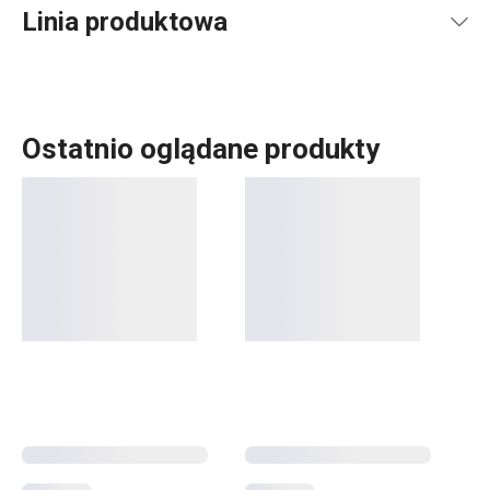
Linia produktowa
Ostatnio oglądane produkty
Szeroki asortyment
akcesoriów kuchennych
i
urządzeń
elektrycznych
GrandCHEF doskonale pasuje zarówno do
tradycyjnych, jak i nowoczesnych kuchni. Akcesoria
kuchenne GrandCHEF charakteryzują się jednolitym
wzornictwem i konstrukcją wykonaną w całości ze stali
nierdzewnej lub metalu, przy minimalnym użyciu tworzyw
sztucznych. Naczynia kuchenne z tej linii obejmują nie
tylko
wysokiej jakości patelnie
,
garnki
i
rondelki
, ale także
niezawodne
szybkowary
. Także urządzenia elektryczne
GrandCHEF, takie jak czajnik, opiekacz do kanapek,