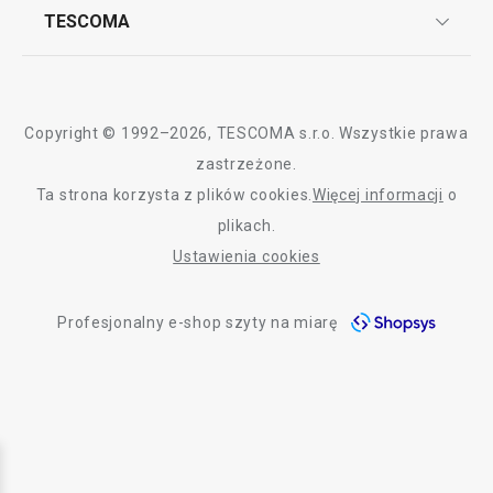
Często zadawane pytania
Kariera w TESCOMIE
TESCOMA
Dostawa i sposoby płatności
Odbiór zużytego sprzętu
Affiliate program
Gwarancja i serwis TESCOMA
Kontakt
Polityka cookies
Copyright © 1992–2026, TESCOMA s.r.o. Wszystkie prawa
Graficzne oznaczenie produktów
zastrzeżone.
Ta strona korzysta z plików cookies.
Więcej informacji
o
Polityka prywatności
plikach.
RODO
Ustawienia cookies
Deklaracja dostępności
Profesjonalny e-shop szyty na miarę
O nas
Design
Blog
Jakość