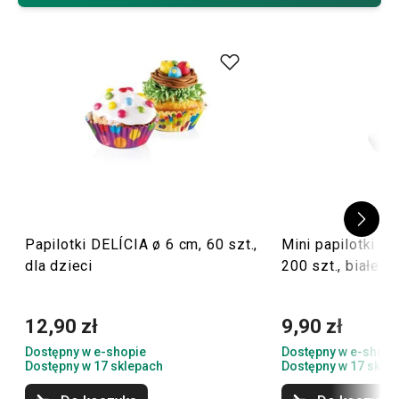
Wskazówka: Na babeczce możesz także umieścić
świeczki
, które wyczarują mini-tort! A jeśli jesteś
doświadczonym domowym cukiernikiem i pieczesz w
dużych ilościach, na pewno przydadzą Ci się również
akcesoria do dekorowania
lub
formy do pieczenia
.
Papilotki DELÍCIA ø 6 cm, 60 szt.,
Mini papilotki D
dla dzieci
200 szt., białe
12,90 zł
9,90 zł
Dostępny w e-shopie
Dostępny w e-shopi
Dostępny w 17 sklepach
Dostępny w 17 skle