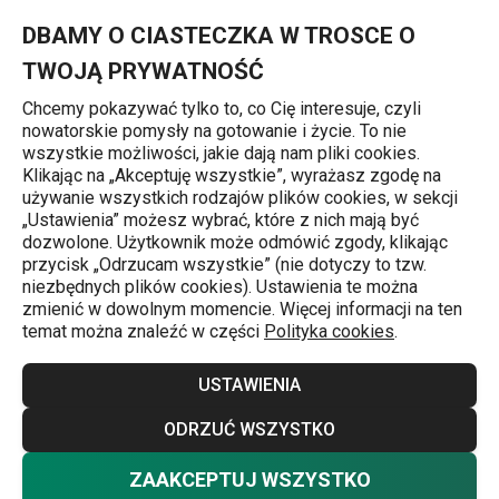
Znajdujesz się na stronie Papilotki
0
Przejdź do głównej zawartości
Przejdź do wyszukiwania
Przejdź do nawigacji
MENU
DBAMY O CIASTECZKA W TROSCE O
TWOJĄ PRYWATNOŚĆ
Chcemy pokazywać tylko to, co Cię interesuje, czyli
nowatorskie pomysły na gotowanie i życie. To nie
Zdobienie tortów i ciastek
wszystkie możliwości, jakie dają nam pliki cookies.
Klikając na „Akceptuję wszystkie”, wyrażasz zgodę na
Papilotki
używanie wszystkich rodzajów plików cookies, w sekcji
j
„Ustawienia” możesz wybrać, które z nich mają być
Uwielbiasz słodkie przekąski? Przygotuj w domu
dozwolone. Użytkownik może odmówić zgody, klikając
przycisk „Odrzucam wszystkie” (nie dotyczy to tzw.
babeczki z owocami, cupcakes lub pyszne muffiny z
niezbędnych plików cookies). Ustawienia te można
pomocą papilotek Tescoma. Co więcej, dzięki pięknym
zmienić w dowolnym momencie. Więcej informacji na ten
temat można znaleźć w części
Polityka cookies
.
motywom na papilotkach Twój deser będzie wyglądać
jeszcze apetyczniej.
Więcej
USTAWIENIA
Możesz postawić również na klasyczne białe papilotki,
ODRZUĆ WSZYSTKO
które zawsze się sprawdzą. W naszej barwnej ofercie
ZAAKCEPTUJ WSZYSTKO
Nie chcesz wybierać? Wybierz pewność
znajdziesz wzory na każdą okazję.