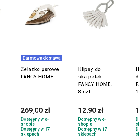
Darmowa dostawa
Żelazko parowe
Klipsy do
H
FANCY HOME
skarpetek
d
FANCY HOME,
F
8 szt.
1
269,00 zł
12,90 zł
1
Dostępny w e-
Dostępny w e-
D
shopie
shopie
s
Dostępny w 17
Dostępny w 17
D
sklepach
sklepach
s