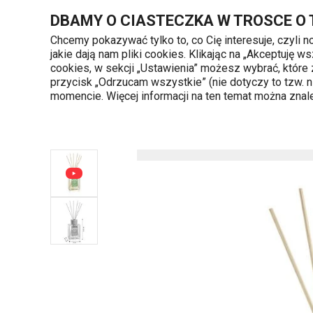
Znajdujesz się na stronie Odświeżacz powietrza FANCY HOME 2
DBAMY O CIASTECZKA W TROSCE O
Chcemy pokazywać tylko to, co Cię interesuje, czyli 
jakie dają nam pliki cookies. Klikając na „Akceptuję
720 809 700
cookies, w sekcji „Ustawienia” możesz wybrać, które
Kategorie produktów
Poniedziałek - piąte
przycisk „Odrzucam wszystkie” (nie dotyczy to tzw.
momencie. Więcej informacji na ten temat można zna
Strona główna
Odświeżacz powietrza FANCY H