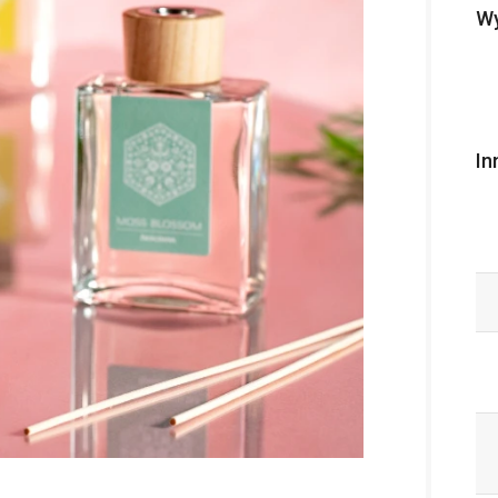
Wy
In