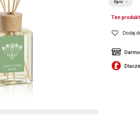
Opis
Ten produkt
Dodaj d
Darmow
Dlacz