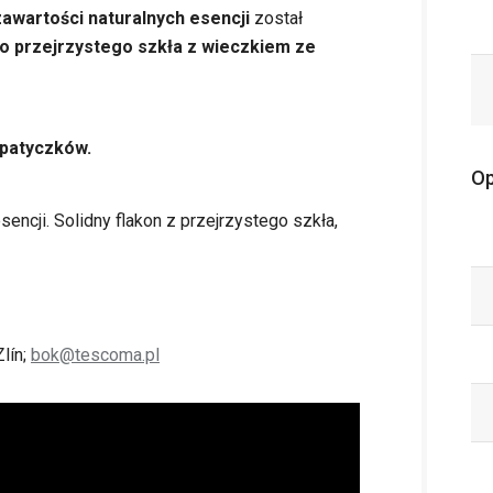
zawartości naturalnych esencji
został
o przejrzystego szkła z wieczkiem ze
 patyczków.
Op
encji. Solidny flakon z przejrzystego szkła,
lín;
bok@tescoma.pl