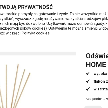
00 ml, Trawa cytrynowa
Przejdź do głównej zawartości
Przejdź do wyszukiwania
Przejdź do nawigacji
 TWOJĄ PRYWATNOŚĆ
nowatorskie pomysły na gotowanie i życie. To nie wszystkie możl
 wszystkie”, wyrażasz zgodę na używanie wszystkich rodzajów pli
 z nich mają być dozwolone. Użytkownik może odmówić zgody, kl
k od 8 do 16
 niezbędnych plików cookies). Ustawienia te można zmienić w d
leźć w części
Polityka cookies
.
OME 200 ml, Trawa cytrynowa
Odświ
HOME 
wysoka 
flakon 
w zesta
Kod produktu
9