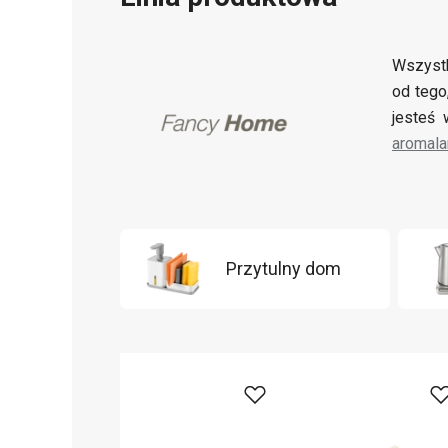
Wszystk
od tego
jesteś
aromal
Przytulny dom