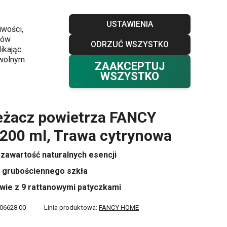
Sklepy
Blog
Klub TESCOMA
Kontakt
USTAWIENIA
iwości,
ków
ODRZUĆ WSZYSTKO
Twój koszyk
0
ikając
Ulubione
Zaloguj się
0,00 zł
owolnym
ZAAKCEPTUJ
WSZYSTKO
eżacz powietrza FANCY
200 ml, Trawa cytrynowa
zawartość naturalnych esencji
z grubościennego szkła
wie z 9 rattanowymi patyczkami
06628.00
Linia produktowa:
FANCY HOME