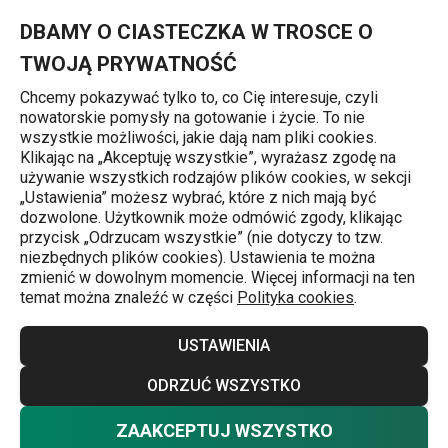
Znajdujesz się na stronie Ociekacz na naczynia ONLINE
0
Przejdź do głównej zawartości
Przejdź do wyszukiwania
Przejdź do nawigacji
MENU
DBAMY O CIASTECZKA W TROSCE O
TWOJĄ PRYWATNOŚĆ
Chcemy pokazywać tylko to, co Cię interesuje, czyli
nowatorskie pomysły na gotowanie i życie. To nie
Ociekacze
wszystkie możliwości, jakie dają nam pliki cookies.
Klikając na „Akceptuję wszystkie”, wyrażasz zgodę na
Ociekacz na naczynia ONLINE
używanie wszystkich rodzajów plików cookies, w sekcji
„Ustawienia” możesz wybrać, które z nich mają być
dozwolone. Użytkownik może odmówić zgody, klikając
przycisk „Odrzucam wszystkie” (nie dotyczy to tzw.
niezbędnych plików cookies). Ustawienia te można
zmienić w dowolnym momencie. Więcej informacji na ten
temat można znaleźć w części
Polityka cookies
.
USTAWIENIA
ODRZUĆ WSZYSTKO
ZAAKCEPTUJ WSZYSTKO