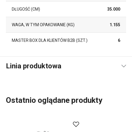
DŁUGOŚĆ (CM)
35.000
WAGA, W TYM OPAKOWANIE (KG)
1.155
MASTER BOX DLA KLIENTÓW B2B (SZT.)
6
Linia produktowa
Ostatnio oglądane produkty
Linia dodatków kuchennych ONLINE jest przeznaczona do
codziennego, regularnego użytkowania. Te produkty i
dodatki do kuchni są stale na oku i pod ręką, dlatego