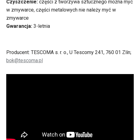
Czyszczenie:
części z tworzywa sztucznego można myć
w zmywarce, części metalowych nie należy myć w
zmywarce
Gwarancja:
3-letnia
Producent: TESCOMA s. r. o., U Tescomy 241, 760 01 Zlín;
bok@tescoma.pl