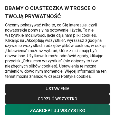
Znajdujesz się na stronie Obierak do kiwi PRESTO
0
Przejdź do głównej zawartości
Przejdź do wyszukiwania
Przejdź do nawigacji
MENU
DBAMY O CIASTECZKA W TROSCE O
TWOJĄ PRYWATNOŚĆ
Chcemy pokazywać tylko to, co Cię interesuje, czyli
nowatorskie pomysły na gotowanie i życie. To nie
Strona główna
wszystkie możliwości, jakie dają nam pliki cookies.
Klikając na „Akceptuję wszystkie”, wyrażasz zgodę na
Obierak do kiwi PRESTO
używanie wszystkich rodzajów plików cookies, w sekcji
„Ustawienia” możesz wybrać, które z nich mają być
dozwolone. Użytkownik może odmówić zgody, klikając
przycisk „Odrzucam wszystkie” (nie dotyczy to tzw.
niezbędnych plików cookies). Ustawienia te można
zmienić w dowolnym momencie. Więcej informacji na ten
temat można znaleźć w części
Polityka cookies
.
USTAWIENIA
ODRZUĆ WSZYSTKO
ZAAKCEPTUJ WSZYSTKO