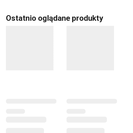
Ostatnio oglądane produkty
Do szerokiej linii produktowej PRESTO należą
podstawowe, praktyczne
akcesoria kuchenne
.
Produkujemy je z materiałów wysokiej jakości, a
jednocześnie są przystępne cenowo. W linii PRESTO
znajdziesz
skrobaki
,
otwieracze
,
chochle
,
sita
,
noże
oraz
inne wyposażenie kuchni. Akcesoria kuchenne PRESTO
ułatwią pracę doświadczonym oraz zaczynającym
kucharzom i kucharkom.
Przybory i akcesoria kuchenne
Gotowanie