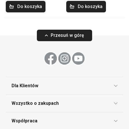
Do koszyka
Do koszyka
Przesuń w górę
Dla Klientów
Klub TESCOMA
Wszystko o zakupach
Punkt serwisowy
Regulamin sklepu internetowego
Współpraca
Bony podarunkowe
Reklamacje i Zwrot towaru