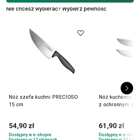
zmywarce.
Nie chcesz wybierać? Wybierz pewność
Wskazówka: ułatwimy Ci krojenie również innymi
gadżetami, na przykład
nożami kolebkowymi
lub
kółkami
krojącymi
.
Nóż szefa kuchni PRECIOSO
Nóż kuchenny M
15 cm
z ochronnym etui
54,90 zł
61,90 zł
Dostępny w e-shopie
Dostępny w e-shopi
Dostępny w 17 sklepach
Dostępny w 17 skle