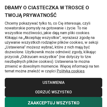
Znajdujesz się na stronie Noże szefa kuchni
0
Przejdź do głównej zawartości
Przejdź do wyszukiwania
Przejdź do nawigacji
MENU
DBAMY O CIASTECZKA W TROSCE O
TWOJĄ PRYWATNOŚĆ
Chcemy pokazywać tylko to, co Cię interesuje, czyli
nowatorskie pomysły na gotowanie i życie. To nie
Noże
wszystkie możliwości, jakie dają nam pliki cookies.
Klikając na „Akceptuję wszystkie”, wyrażasz zgodę na
Profesjonalne noże szefa
używanie wszystkich rodzajów plików cookies, w sekcji
j
„Ustawienia” możesz wybrać, które z nich mają być
kuchni
dozwolone. Użytkownik może odmówić zgody, klikając
przycisk „Odrzucam wszystkie” (nie dotyczy to tzw.
Lubiane i często używane noże w domowych oraz
niezbędnych plików cookies). Ustawienia te można
zmienić w dowolnym momencie. Więcej informacji na ten
profesjonalnych kuchniach. Noże szefa kuchni zostały
temat można znaleźć w części
Polityka cookies
.
wyposażone w ostrza w wysokiej jakości stali
nierdzewnej. Oferujemy je w 3 wielkościach. Noże są
USTAWIENIA
optymalnie wyważone i posiadają ergonomiczną lub
Więcej
ODRZUĆ WSZYSTKO
antypoślizgową rękojeść. Noże szefa kuchni
TESCOMA
są łatwe w czyszczeniu i odpowiednie do mycia w
ZAAKCEPTUJ WSZYSTKO