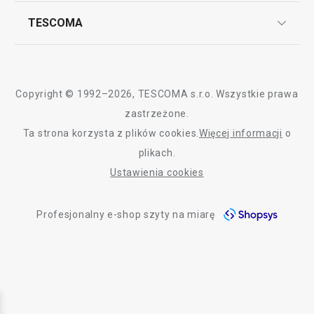
Często zadawane pytania
Kariera w TESCOMIE
TESCOMA
Dostawa i sposoby płatności
Odbiór zużytego sprzętu
Affiliate program
Gwarancja i serwis TESCOMA
Kontakt
Polityka cookies
Copyright © 1992–2026, TESCOMA s.r.o. Wszystkie prawa
Graficzne oznaczenie produktów
zastrzeżone.
Ta strona korzysta z plików cookies.
Więcej informacji
o
Polityka prywatności
plikach.
RODO
Ustawienia cookies
Deklaracja dostępności
Profesjonalny e-shop szyty na miarę
O nas
Design
Blog
Jakość