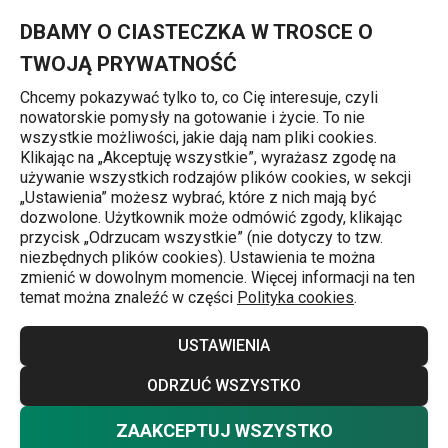
Znajdujesz się na stronie Noże i łopatki do tortów
0
Przejdź do głównej zawartości
Przejdź do wyszukiwania
Przejdź do nawigacji
MENU
DBAMY O CIASTECZKA W TROSCE O
TWOJĄ PRYWATNOŚĆ
Chcemy pokazywać tylko to, co Cię interesuje, czyli
nowatorskie pomysły na gotowanie i życie. To nie
Serwowanie tortów i ciastek
wszystkie możliwości, jakie dają nam pliki cookies.
Klikając na „Akceptuję wszystkie”, wyrażasz zgodę na
Noże i łopatki do tortów
używanie wszystkich rodzajów plików cookies, w sekcji
j
„Ustawienia” możesz wybrać, które z nich mają być
Wysokiej jakości łopatki do tortów ze stali nierdzewnej i
dozwolone. Użytkownik może odmówić zgody, klikając
przycisk „Odrzucam wszystkie” (nie dotyczy to tzw.
nowoczesne łopatki z tworzywa sztucznego. W naszej
niezbędnych plików cookies). Ustawienia te można
ofercie znadziesz również wyjątkowy nóż strunowy!
zmienić w dowolnym momencie. Więcej informacji na ten
temat można znaleźć w części
Polityka cookies
.
Wskazówka:
nie zapomnij także o samym serwowaniu
Więcej
USTAWIENIA
słodkich przysmaków. W ofercie mamy dla Ciebie
patery
oraz
tace i płyty do serwowania
.
ODRZUĆ WSZYSTKO
ZAAKCEPTUJ WSZYSTKO
Nie chcesz wybierać? Wybierz pewność