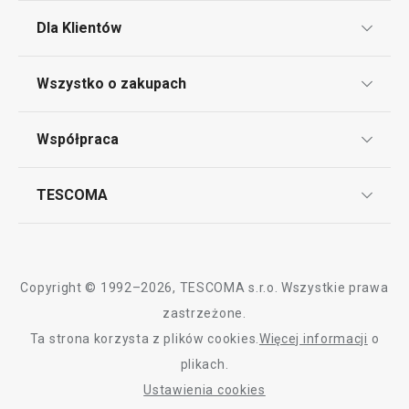
Dla Klientów
Klub TESCOMA
Wszystko o zakupach
Punkt serwisowy
Regulamin sklepu internetowego
Współpraca
Bony podarunkowe
Reklamacje i Zwrot towaru
Często zadawane pytania
Kariera w TESCOMIE
TESCOMA
Dostawa i sposoby płatności
Odbiór zużytego sprzętu
Affiliate program
Gwarancja i serwis TESCOMA
Kontakt
Polityka cookies
Copyright © 1992–2026, TESCOMA s.r.o. Wszystkie prawa
Graficzne oznaczenie produktów
zastrzeżone.
Ta strona korzysta z plików cookies.
Więcej informacji
o
Polityka prywatności
plikach.
RODO
Ustawienia cookies