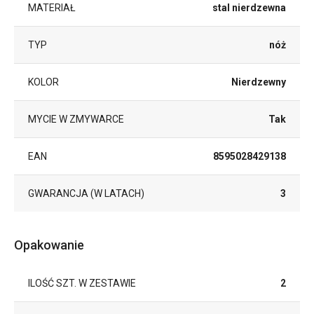
MATERIAŁ
stal nierdzewna
TYP
nóż
KOLOR
Nierdzewny
MYCIE W ZMYWARCE
Tak
EAN
8595028429138
GWARANCJA (W LATACH)
3
Opakowanie
ILOŚĆ SZT. W ZESTAWIE
2