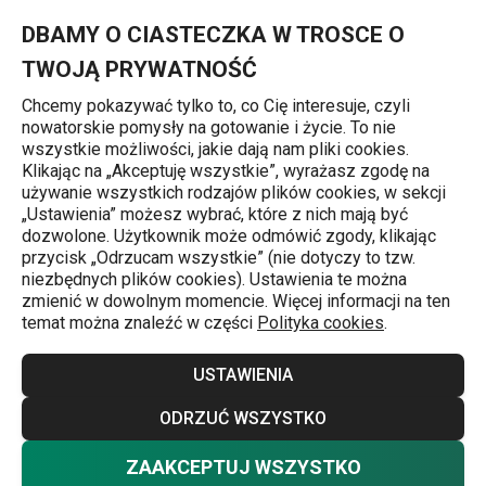
Znajdujesz się na stronie Nóż stołowy BANQUET, 2 szt.
0
Przejdź do głównej zawartości
Przejdź do wyszukiwania
Przejdź do nawigacji
MENU
DBAMY O CIASTECZKA W TROSCE O
TWOJĄ PRYWATNOŚĆ
Chcemy pokazywać tylko to, co Cię interesuje, czyli
nowatorskie pomysły na gotowanie i życie. To nie
Noże stołowe
wszystkie możliwości, jakie dają nam pliki cookies.
Klikając na „Akceptuję wszystkie”, wyrażasz zgodę na
Nóż stołowy BANQUET, 2 szt.
używanie wszystkich rodzajów plików cookies, w sekcji
„Ustawienia” możesz wybrać, które z nich mają być
dozwolone. Użytkownik może odmówić zgody, klikając
przycisk „Odrzucam wszystkie” (nie dotyczy to tzw.
niezbędnych plików cookies). Ustawienia te można
zmienić w dowolnym momencie. Więcej informacji na ten
temat można znaleźć w części
Polityka cookies
.
USTAWIENIA
ODRZUĆ WSZYSTKO
ZAAKCEPTUJ WSZYSTKO