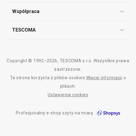
Punkt serwisowy
Regulamin sklepu internetowego
Wszystkie produkty z linii BANQUET
Współpraca
Bony podarunkowe
Reklamacje i Zwrot towaru
Często zadawane pytania
Kariera w TESCOMIE
TESCOMA
Dostawa i sposoby płatności
Odbiór zużytego sprzętu
Affiliate program
Gwarancja i serwis TESCOMA
Kontakt
Polityka cookies
Copyright © 1992–2026, TESCOMA s.r.o. Wszystkie prawa
Graficzne oznaczenie produktów
zastrzeżone.
Ta strona korzysta z plików cookies.
Więcej informacji
o
Polityka prywatności
plikach.
RODO
Ustawienia cookies
Deklaracja dostępności
Profesjonalny e-shop szyty na miarę
O nas
Design