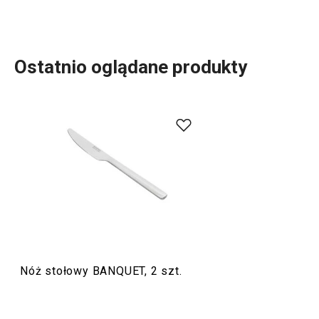
Ostatnio oglądane produkty
W naszej ofercie znajdziesz kilka rodzajów
sztućców
.
Pośród nich są na przykład sztuće BANQUET w
ponadczasowym eleganckim designie. Nasze wysokiej
jakości
sztućce
sprawią, że codzienne i świąteczne
posiłki będą jeszcze przyjemniejsze i piękniejsze.
Serwowanie
Nóż stołowy BANQUET, 2 szt.