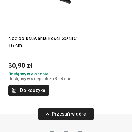
produktowej są również
noże kolebkowe
oraz
ostrzałka
.
SONIC to świetny zestaw startowy noży i akcesorii do
krojenia do każdego domu.
Nóż do usuwania kości SONIC
Krojenie
16 cm
30,90 zł
Dostępny w e-shopie
Dostępny w sklepach za 3 - 4 dni
Do koszyka
Przesuń w górę