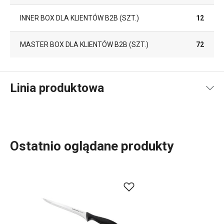
INNER BOX DLA KLIENTÓW B2B (SZT.)
12
MASTER BOX DLA KLIENTÓW B2B (SZT.)
72
Linia produktowa
Ostatnio oglądane produkty
Linia produktowa SONIC przedstawia podstawową linię
noży
do różnych zastosowań. Od
uniwersalnych
,
przez
noże do filetowania
,
noże do porcjowania
, noże do
chleba
czy
szynki
, aż po
tasak
. Częścią tej linii