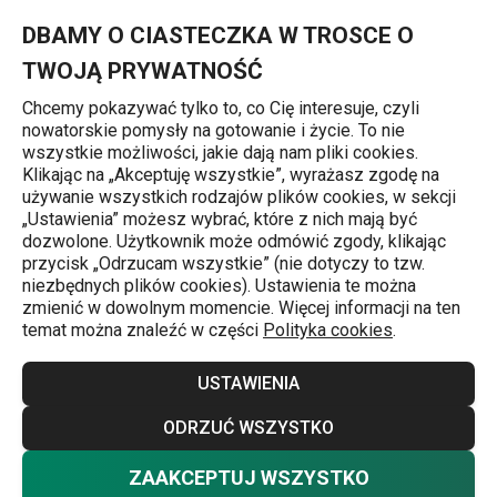
Znajdujesz się na stronie Nóż do usuwania kości SONIC 16 cm
0
Przejdź do głównej zawartości
Przejdź do wyszukiwania
Przejdź do nawigacji
MENU
DBAMY O CIASTECZKA W TROSCE O
TWOJĄ PRYWATNOŚĆ
Chcemy pokazywać tylko to, co Cię interesuje, czyli
nowatorskie pomysły na gotowanie i życie. To nie
Noże do odfiletowywania
wszystkie możliwości, jakie dają nam pliki cookies.
Klikając na „Akceptuję wszystkie”, wyrażasz zgodę na
Nóż do usuwania kości SONIC 16 cm
używanie wszystkich rodzajów plików cookies, w sekcji
„Ustawienia” możesz wybrać, które z nich mają być
dozwolone. Użytkownik może odmówić zgody, klikając
przycisk „Odrzucam wszystkie” (nie dotyczy to tzw.
niezbędnych plików cookies). Ustawienia te można
zmienić w dowolnym momencie. Więcej informacji na ten
temat można znaleźć w części
Polityka cookies
.
USTAWIENIA
ODRZUĆ WSZYSTKO
ZAAKCEPTUJ WSZYSTKO