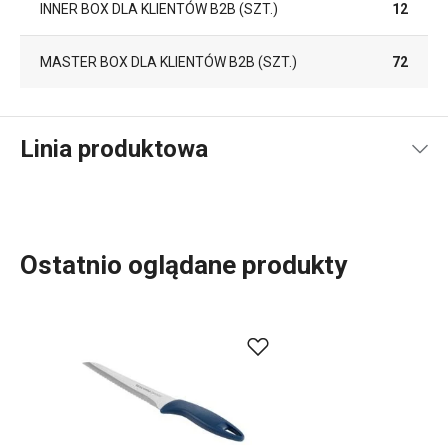
INNER BOX DLA KLIENTÓW B2B (SZT.)
12
MASTER BOX DLA KLIENTÓW B2B (SZT.)
72
Linia produktowa
Ostatnio oglądane produkty
Do szerokiej linii produktowej PRESTO należą
podstawowe, praktyczne
akcesoria kuchenne
.
Produkujemy je z materiałów wysokiej jakości, a
jednocześnie są przystępne cenowo. W linii PRESTO
znajdziesz
skrobaki
,
otwieracze
,
chochle
,
sita
,
noże
oraz
inne wyposażenie kuchni. Akcesoria kuchenne PRESTO