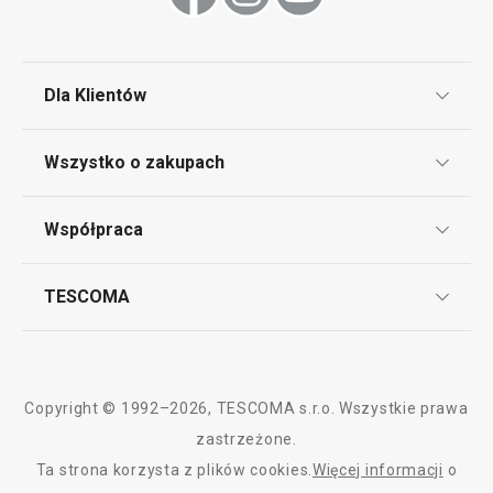
Mycie i sprzątanie
Serwowanie
Dla Klientów
Klub TESCOMA
Napoje
Wszystko o zakupach
Punkt serwisowy
Regulamin sklepu internetowego
Współpraca
Bony podarunkowe
Reklamacje i Zwrot towaru
Często zadawane pytania
Kariera w TESCOMIE
TESCOMA
Dostawa i sposoby płatności
Odbiór zużytego sprzętu
Affiliate program
Gwarancja i serwis TESCOMA
Kontakt
Polityka cookies
Copyright © 1992–2026, TESCOMA s.r.o. Wszystkie prawa
Graficzne oznaczenie produktów
zastrzeżone.
Darmowa dostawa
Ta strona korzysta z plików cookies.
Więcej informacji
o
Polityka prywatności