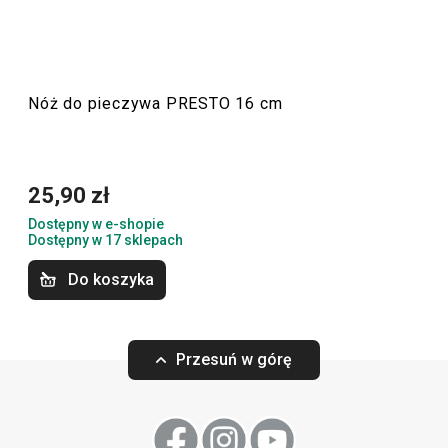
ułatwią pracę doświadczonym oraz zaczynającym
kucharzom i kucharkom.
Nóż do pieczywa PRESTO 16 cm
Przybory i akcesoria kuchenne
25,90 zł
Gotowanie
Dostępny w e-shopie
Dostępny w 17 sklepach
Krojenie
Do koszyka
Przytulny dom
Przesuń w górę
Pieczenie