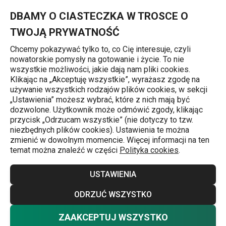
Znajdujesz się na stronie Nóż do pieczywa PRESTO 16 cm
0
Przejdź do głównej zawartości
Przejdź do wyszukiwania
Przejdź do nawigacji
MENU
DBAMY O CIASTECZKA W TROSCE O
TWOJĄ PRYWATNOŚĆ
Chcemy pokazywać tylko to, co Cię interesuje, czyli
nowatorskie pomysły na gotowanie i życie. To nie
Noże do chleba i pieczywa
wszystkie możliwości, jakie dają nam pliki cookies.
Klikając na „Akceptuję wszystkie”, wyrażasz zgodę na
Nóż do pieczywa PRESTO 16 cm
używanie wszystkich rodzajów plików cookies, w sekcji
„Ustawienia” możesz wybrać, które z nich mają być
dozwolone. Użytkownik może odmówić zgody, klikając
przycisk „Odrzucam wszystkie” (nie dotyczy to tzw.
niezbędnych plików cookies). Ustawienia te można
zmienić w dowolnym momencie. Więcej informacji na ten
temat można znaleźć w części
Polityka cookies
.
USTAWIENIA
ODRZUĆ WSZYSTKO
ZAAKCEPTUJ WSZYSTKO