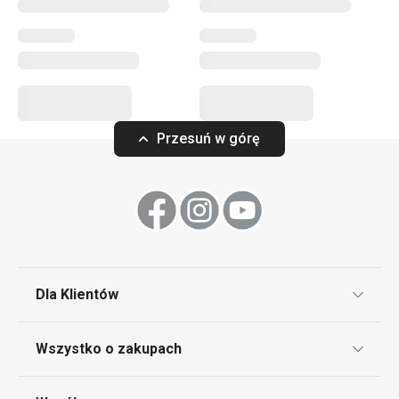
technologii nanoCARE™, dzięki której są antybakteryjne, a
po użyciu wystarczy je opłukać czystą wodą.
Krojenie
Przesuń w górę
Przytulny dom
Mycie i sprzątanie
Dla Klientów
Klub TESCOMA
Wszystko o zakupach
Punkt serwisowy
Regulamin sklepu internetowego