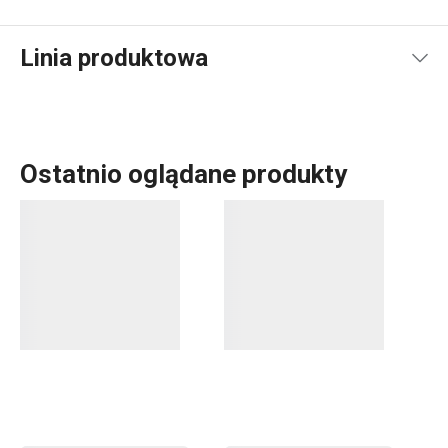
Linia produktowa
Ostatnio oglądane produkty
Linia produktowa PRECIOSO obejmuje w szczególności
noże
,
bloki na noże
,
deski do krojenia
oraz
ostrzałkę do
noży
. Wyróżnione nagrodami za design noże PRECIOSO
nie są zbyt ciężkie i kroi się z nimi łatwo i lekko. W ich
produkcji wykorzystaliśmy wysokiej jakości niemiecką
stal nożową i każdą sztukę naostrzyliśmy ręcznie. Do tej
samej linii produktowej należą również rewolucyjne deski
do krojenia. Polubisz je, ponieważ nie zabarwiają się i nie
pochłaniają zapachów. Ich powłoka została wykonana w