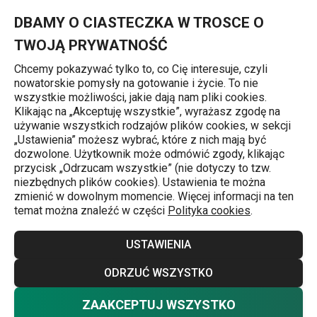
Znajdujesz się na stronie Nóż do krojenia PRECIOSO 8 cm
0
Przejdź do głównej zawartości
Przejdź do wyszukiwania
Przejdź do nawigacji
MENU
DBAMY O CIASTECZKA W TROSCE O
TWOJĄ PRYWATNOŚĆ
Chcemy pokazywać tylko to, co Cię interesuje, czyli
nowatorskie pomysły na gotowanie i życie. To nie
Strona główna
wszystkie możliwości, jakie dają nam pliki cookies.
Klikając na „Akceptuję wszystkie”, wyrażasz zgodę na
Nóż do krojenia PRECIOSO 8 cm
używanie wszystkich rodzajów plików cookies, w sekcji
„Ustawienia” możesz wybrać, które z nich mają być
dozwolone. Użytkownik może odmówić zgody, klikając
przycisk „Odrzucam wszystkie” (nie dotyczy to tzw.
niezbędnych plików cookies). Ustawienia te można
zmienić w dowolnym momencie. Więcej informacji na ten
temat można znaleźć w części
Polityka cookies
.
USTAWIENIA
ODRZUĆ WSZYSTKO
ZAAKCEPTUJ WSZYSTKO