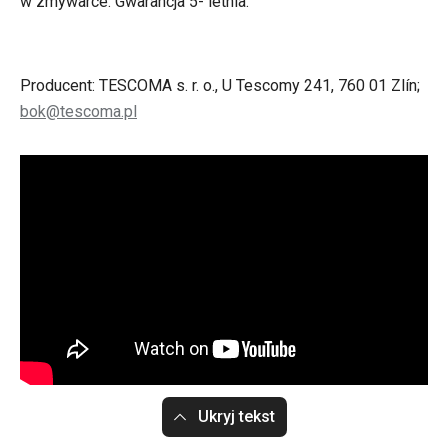
w zmywarce. Gwarancja 5- letnia.
Producent: TESCOMA s. r. o., U Tescomy 241, 760 01 Zlín;
bok@tescoma.pl
Ukryj tekst