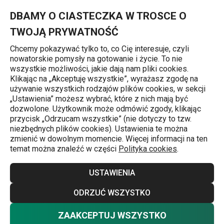
Znajdujesz się na stronie Naleśnikarka GrandCHEF
0
Przejdź do głównej zawartości
Przejdź do wyszukiwania
Przejdź do nawigacji
MENU
DBAMY O CIASTECZKA W TROSCE O
TWOJĄ PRYWATNOŚĆ
Chcemy pokazywać tylko to, co Cię interesuje, czyli
nowatorskie pomysły na gotowanie i życie. To nie
Sprzęt elektryczny
wszystkie możliwości, jakie dają nam pliki cookies.
Klikając na „Akceptuję wszystkie”, wyrażasz zgodę na
Naleśnikarka GrandCHEF
używanie wszystkich rodzajów plików cookies, w sekcji
„Ustawienia” możesz wybrać, które z nich mają być
dozwolone. Użytkownik może odmówić zgody, klikając
Darmowa dostawa
przycisk „Odrzucam wszystkie” (nie dotyczy to tzw.
niezbędnych plików cookies). Ustawienia te można
zmienić w dowolnym momencie. Więcej informacji na ten
temat można znaleźć w części
Polityka cookies
.
USTAWIENIA
ODRZUĆ WSZYSTKO
ZAAKCEPTUJ WSZYSTKO