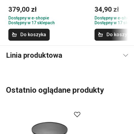
379,00 zł
34,90 zł
Dostępny w e-shopie
Dostępny w e-shopi
Dostępny w 17 sklepach
Dostępny w 17 skle
Do koszyka
Do koszyka
Linia produktowa
Ostatnio oglądane produkty
Szeroki asortyment
akcesoriów kuchennych
i
urządzeń
elektrycznych
GrandCHEF doskonale pasuje zarówno do
tradycyjnych, jak i nowoczesnych kuchni. Akcesoria
kuchenne GrandCHEF charakteryzują się jednolitym