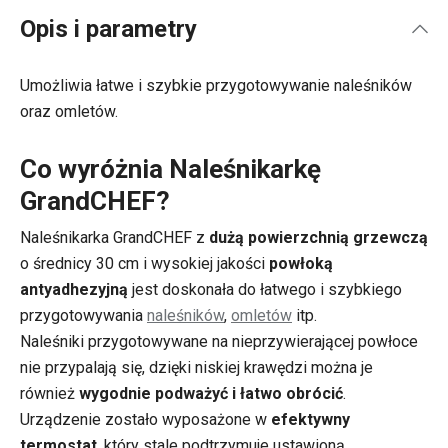
Opis i parametry
Umożliwia łatwe i szybkie przygotowywanie naleśników
oraz omletów.
Co wyróżnia Naleśnikarkę
GrandCHEF?
Naleśnikarka GrandCHEF z
dużą powierzchnią grzewczą
o średnicy 30 cm i wysokiej jakości
powłoką
antyadhezyjną
jest doskonała do łatwego i szybkiego
przygotowywania
naleśników
,
omletów
itp.
Naleśniki przygotowywane na nieprzywierającej powłoce
nie przypalają się, dzięki niskiej krawędzi można je
również
wygodnie podważyć i łatwo obrócić
.
Urządzenie zostało wyposażone w
efektywny
termostat
, który stale podtrzymuje ustawioną