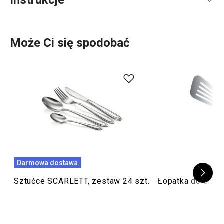
Instrukcje
Instrukcja i informacje o bezpieczeństwie
Może Ci się spodobać
Darmowa dostawa
Sztućce SCARLETT, zestaw 24 szt.
Łopatka do oml