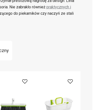
rzymał prestiżową nagrodę za design. Linia
oria. Nie zabrakło również
praktycznych i
czącego do piekarników czy naczyń ze stali
yczny