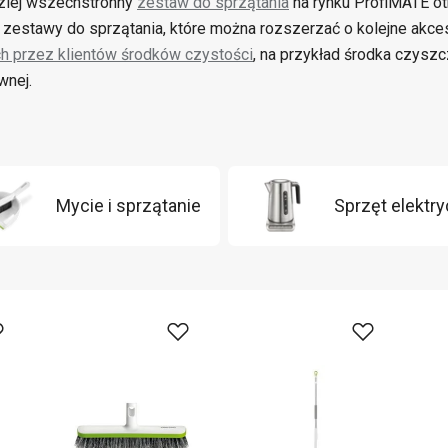
ziej wszechstronny
zestaw do sprzątania
na rynku ProfiMATE ot
 zestawy do sprzątania, które można rozszerzać o kolejne akces
ch przez klientów środków czystości
, na przykład środka czysz
wnej.
Mycie i sprzątanie
Sprzęt elektr