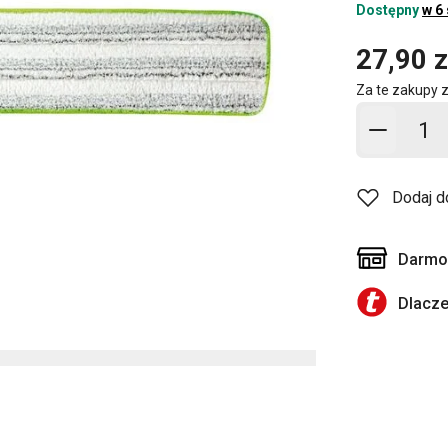
Dostępny
w 6
27,90 z
Za te zakupy 
Dodaj d
Dodaj d
Darmow
Dlacz