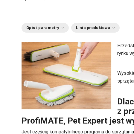
Opis i parametry
Linia produktowa
Przedst
rynku w
Wysokie
sprząta
Dla
z p
ProfiMATE, Pet Expert jest w
Jest częścią kompatybilnego programu do sprzątani