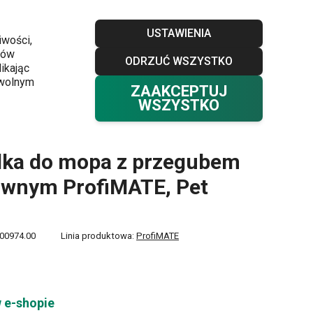
Sklepy
Blog
Klub TESCOMA
Kontakt
USTAWIENIA
iwości,
ków
ODRZUĆ WSZYSTKO
Twój koszyk
0
ikając
Ulubione
Zaloguj się
0,00 zł
owolnym
ZAAKCEPTUJ
WSZYSTKO
 ProfiMATE, Pet Expert
dka do mopa z przegubem
uwnym ProfiMATE, Pet
00974.00
Linia produktowa:
ProfiMATE
 e-shopie