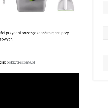
ości przynosi oszczędzność miejsca przy
nsowych.
lín;
bok@tescoma.pl