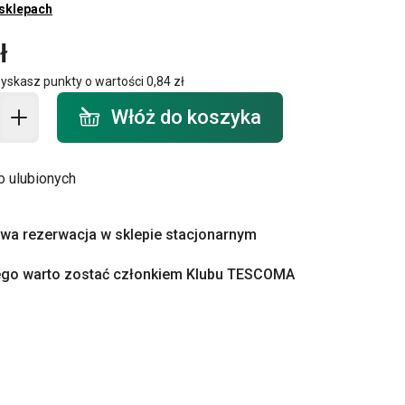
 sklepach
ł
zyskasz punkty o wartości
0,84 zł
o koszyka - ilość
Włóż do koszyka
o ulubionych
a rezerwacja w sklepie stacjonarnym
ego warto zostać członkiem Klubu TESCOMA