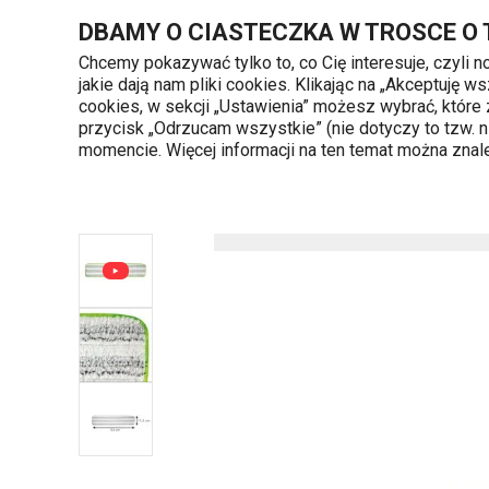
Znajdujesz się na stronie Nakładka do mopa z przegubem prze
DBAMY O CIASTECZKA W TROSCE O
Chcemy pokazywać tylko to, co Cię interesuje, czyli 
jakie dają nam pliki cookies. Klikając na „Akceptuję
720 809 700
cookies, w sekcji „Ustawienia” możesz wybrać, które
Kategorie produktów
Poniedziałek - piąte
przycisk „Odrzucam wszystkie” (nie dotyczy to tzw.
momencie. Więcej informacji na ten temat można zna
Strona główna
Mycie i sprzątanie
Mopy,