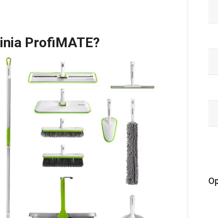
linia ProfiMATE?
Op