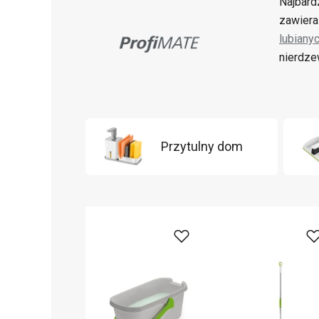
Najbard
zawiera
lubiany
nierdze
Przytulny dom