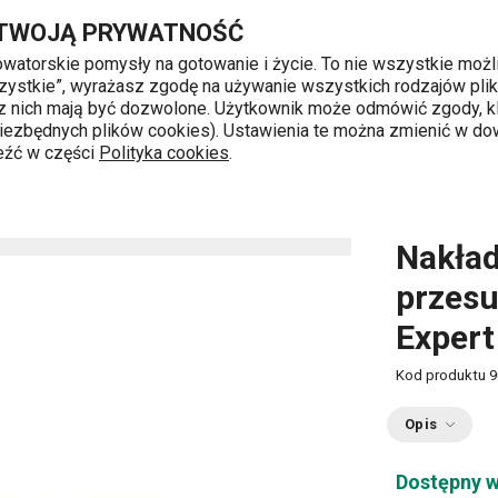
suwnym ProfiMATE, Pet Expert
Przejdź do głównej zawartości
Przejdź do wyszukiwania
Przejdź do nawigacji
 TWOJĄ PRYWATNOŚĆ
nowatorskie pomysły na gotowanie i życie. To nie wszystkie możl
 wszystkie”, wyrażasz zgodę na używanie wszystkich rodzajów pli
 z nich mają być dozwolone. Użytkownik może odmówić zgody, kl
k od 8 do 16
 niezbędnych plików cookies). Ustawienia te można zmienić w d
leźć w części
Polityka cookies
.
 szczotki i wiadra
Nakładka do mopa z przegubem przesuwnym
Nakła
przes
Expert
Kod produktu
9
Opis
Dostępny w