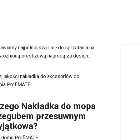
awiamy najpełniejszą linię do sprzątania na
yróżnioną prestiżową nagrodą za design.
j jakości nakładka do akcesoriów do
nia ProfiMATE.
czego Nakładka do mopa
rzegubem przesuwnym
yjątkowa?
a domu ProfiMATE.