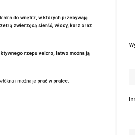
Idealna
do wnętrz, w których przebywają
zetrą zwierzęcą sierść, włosy, kurz oraz
Wy
tywnego rzepu velcro, łatwo można ją
włókna i można je
prać w pralce.
In