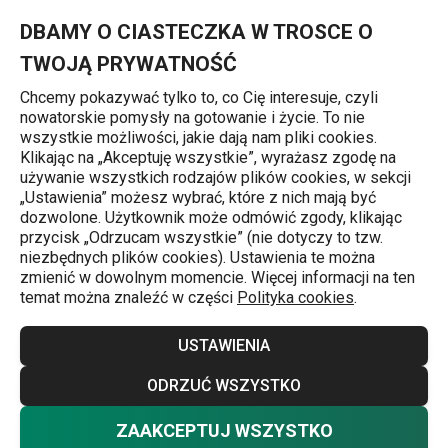
Znajdujesz się na stronie Naczynie do zapiekania DELÍCIA 22 x
0
Przejdź do głównej zawartości
Przejdź do wyszukiwania
Przejdź do nawigacji
MENU
DBAMY O CIASTECZKA W TROSCE O
TWOJĄ PRYWATNOŚĆ
Chcemy pokazywać tylko to, co Cię interesuje, czyli
nowatorskie pomysły na gotowanie i życie. To nie
Naczynia do zapiekania
wszystkie możliwości, jakie dają nam pliki cookies.
Klikając na „Akceptuję wszystkie”, wyrażasz zgodę na
Naczynie do zapiekania DELÍCIA
używanie wszystkich rodzajów plików cookies, w sekcji
„Ustawienia” możesz wybrać, które z nich mają być
22 x 13 cm
dozwolone. Użytkownik może odmówić zgody, klikając
przycisk „Odrzucam wszystkie” (nie dotyczy to tzw.
niezbędnych plików cookies). Ustawienia te można
zmienić w dowolnym momencie. Więcej informacji na ten
temat można znaleźć w części
Polityka cookies
.
USTAWIENIA
ODRZUĆ WSZYSTKO
ZAAKCEPTUJ WSZYSTKO