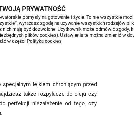
Przejdź do głównej zawartości
Przejdź do wyszukiwania
Przejdź do nawigacji
 TWOJĄ PRYWATNOŚĆ
nowatorskie pomysły na gotowanie i życie. To nie wszystkie możl
 wszystkie”, wyrażasz zgodę na używanie wszystkich rodzajów pli
 z nich mają być dozwolone. Użytkownik może odmówić zgody, kl
k od 8 do 16
 niezbędnych plików cookies). Ustawienia te można zmienić w d
leźć w części
Polityka cookies
.
nie
Naczynia na olej i ocet
ze specjalnym lejkiem chroniącym przed
ajdziesz także rozpylacze do oleju czy
o perfekcji niezależenie od tego, czy
.
osiadają także sitko, do któego możesz