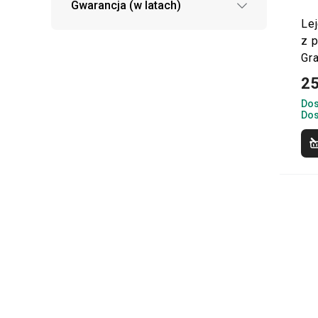
Gwarancja (w latach)
Lej
z 
Gr
25
Dos
Dos