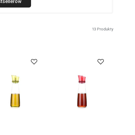
tsellerów
13
Produkty