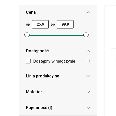
włożyć zioła, przyprawy czy papryczki chili, 
Cena
wyrazisty aromat!
OD
DO
Ustaw filtr ceny minimalnej
Ustaw filtr ceny maksymalnej
Dostępność
Dostępny w magazynie
13
Linia produkcyjna
Materiał
Pojemność (l)