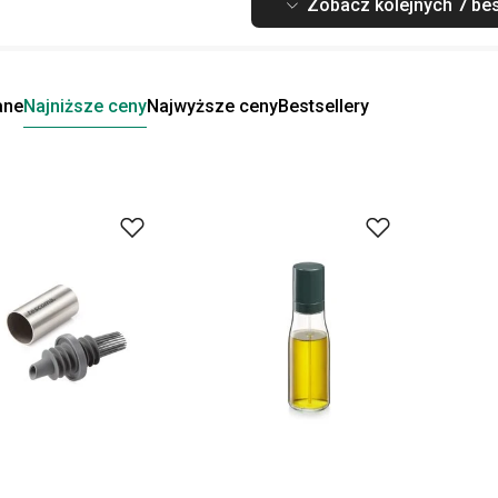
Zobacz kolejnych 7 bes
ane
Najniższe ceny
Najwyższe ceny
Bestsellery