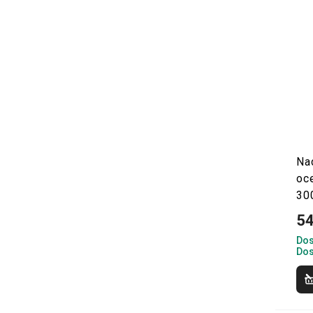
Nac
oc
30
54
Dos
Dos