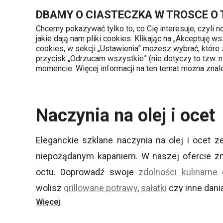
Znajdujesz się na stronie Naczynia na olej i ocet
DBAMY O CIASTECZKA W TROSCE O
Chcemy pokazywać tylko to, co Cię interesuje, czyli 
jakie dają nam pliki cookies. Klikając na „Akceptuję
720 809 700
cookies, w sekcji „Ustawienia” możesz wybrać, które
Kategorie produktów
Poniedziałek - piąte
przycisk „Odrzucam wszystkie” (nie dotyczy to tzw.
momencie. Więcej informacji na ten temat można zna
Strona główna
Serwowanie
Przyprawia
Naczynia na olej i ocet
Eleganckie szklane naczynia na olej i ocet 
niepożądanym kapaniem. W naszej ofercie zn
octu. Doprowadź swoje
zdolności kulinarne
d
wolisz
grillowane potrawy
,
sałatki
czy inne dania
Więcej
Wskazówka:
niektóre nasze butelki na olej p