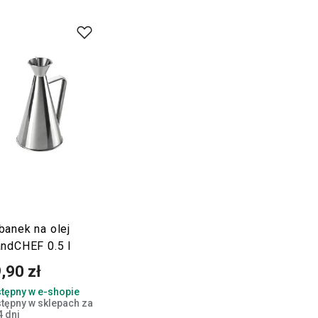
banek na olej
andCHEF 0.5 l
,90 zł
tępny w e-shopie
tępny w sklepach za
4 dni