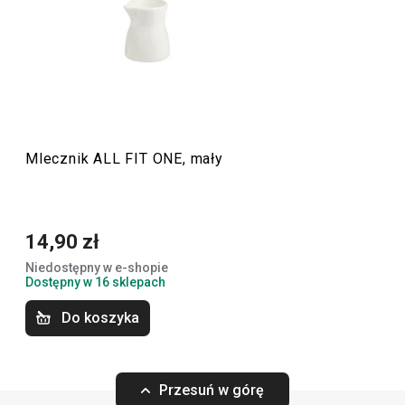
(podkategorie Belly oraz Slim), która zachwyci wszystkich
lubiących delektować się
kawą lub herbatą
. W tej linii
znajdziesz również przydatne podczas każdego śniadania
mleczniki oraz kieliszki na jajko.
Mlecznik ALL FIT ONE, mały
Serwowanie
Napoje
14,90 zł
Niedostępny w e-shopie
Dostępny w 16 sklepach
Do koszyka
Przesuń w górę