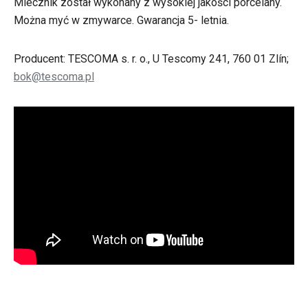
Mlecznik został wykonany z wysokiej jakości porcelany.
Można myć w zmywarce. Gwarancja 5- letnia.
Producent: TESCOMA s. r. o., U Tescomy 241, 760 01 Zlín;
bok@tescoma.pl