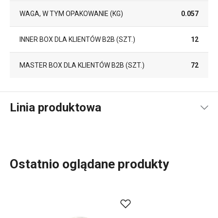
WAGA, W TYM OPAKOWANIE (KG)
0.057
INNER BOX DLA KLIENTÓW B2B (SZT.)
12
MASTER BOX DLA KLIENTÓW B2B (SZT.)
72
Linia produktowa
Ostatnio oglądane produkty
Elegancka porcelana o prostych liniach i czystej białej
barwie. W tym duchu zaprojektowaliśmy i
wyprodukowaliśmy linię porcelany ALL FIT ONE