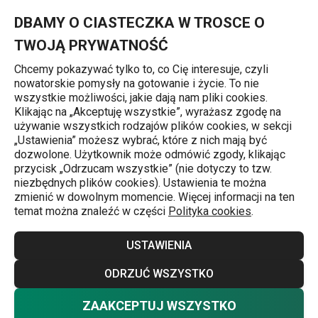
Znajdujesz się na stronie Mlecznik ALL FIT ONE, mały
0
Przejdź do głównej zawartości
Przejdź do wyszukiwania
Przejdź do nawigacji
MENU
DBAMY O CIASTECZKA W TROSCE O
TWOJĄ PRYWATNOŚĆ
Chcemy pokazywać tylko to, co Cię interesuje, czyli
nowatorskie pomysły na gotowanie i życie. To nie
Naczynia na śmietanę i miód
wszystkie możliwości, jakie dają nam pliki cookies.
Klikając na „Akceptuję wszystkie”, wyrażasz zgodę na
Mlecznik ALL FIT ONE, mały
używanie wszystkich rodzajów plików cookies, w sekcji
„Ustawienia” możesz wybrać, które z nich mają być
dozwolone. Użytkownik może odmówić zgody, klikając
przycisk „Odrzucam wszystkie” (nie dotyczy to tzw.
niezbędnych plików cookies). Ustawienia te można
zmienić w dowolnym momencie. Więcej informacji na ten
temat można znaleźć w części
Polityka cookies
.
USTAWIENIA
ODRZUĆ WSZYSTKO
ZAAKCEPTUJ WSZYSTKO