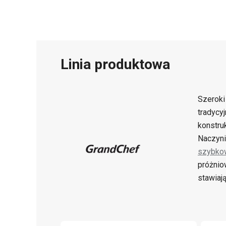
Linia produktowa
Szerok
tradycy
konstru
Naczyni
szybko
próżnio
stawiaj