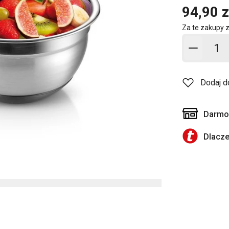
94,90 z
Za te zakupy 
Dodaj d
Dodaj d
Darmow
Dlacz