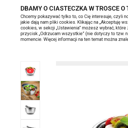
Znajdujesz się na stronie Miska z wieczkiem GrandCHEF ø 16 cm
DBAMY O CIASTECZKA W TROSCE O
Chcemy pokazywać tylko to, co Cię interesuje, czyli 
jakie dają nam pliki cookies. Klikając na „Akceptuję
720 809 700
cookies, w sekcji „Ustawienia” możesz wybrać, które
Kategorie produktów
Poniedziałek - piąte
przycisk „Odrzucam wszystkie” (nie dotyczy to tzw.
momencie. Więcej informacji na ten temat można zna
Strona główna
Pieczenie
Przygotowywa