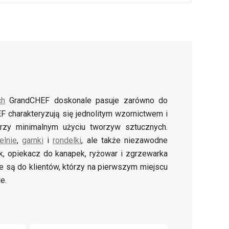
ch
GrandCHEF doskonale pasuje zarówno do
F charakteryzują się jednolitym wzornictwem i
przy minimalnym użyciu tworzyw sztucznych.
elnie
,
garnki
i
rondelki
, ale także niezawodne
ik, opiekacz do kanapek, ryżowar i zgrzewarka
ane są do klientów, którzy na pierwszym miejscu
e.