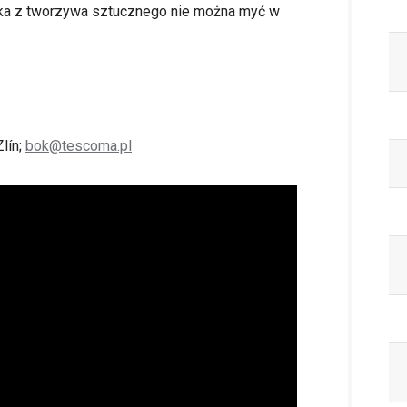
a z tworzywa sztucznego nie można myć w
lín;
bok@tescoma.pl