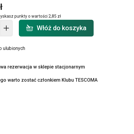
ł
zyskasz punkty o wartości
2,85 zł
o koszyka - ilość
Włóż do koszyka
o ulubionych
a rezerwacja w sklepie stacjonarnym
ego warto zostać członkiem Klubu TESCOMA