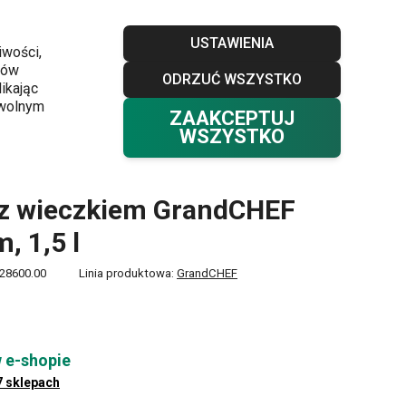
Sklepy
Blog
Klub TESCOMA
Kontakt
USTAWIENIA
iwości,
ków
ODRZUĆ WSZYSTKO
Twój koszyk
0
ikając
Ulubione
Zaloguj się
0,00 zł
owolnym
ZAAKCEPTUJ
WSZYSTKO
F ø 16 cm, 1,5 l
 z wieczkiem GrandCHEF
, 1,5 l
28600.00
Linia produktowa:
GrandCHEF
 e-shopie
7 sklepach