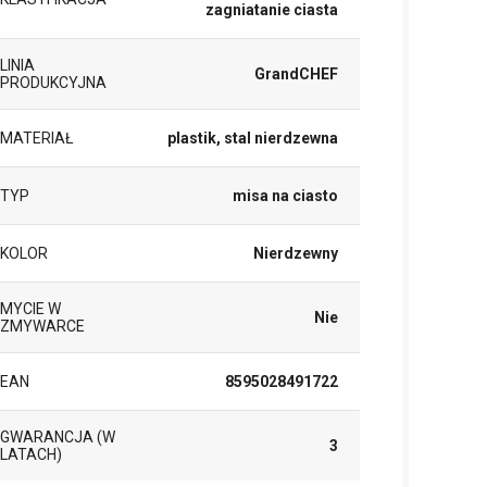
zagniatanie ciasta
LINIA
GrandCHEF
PRODUKCYJNA
MATERIAŁ
plastik, stal nierdzewna
TYP
misa na ciasto
KOLOR
Nierdzewny
MYCIE W
Nie
ZMYWARCE
EAN
8595028491722
GWARANCJA (W
3
LATACH)