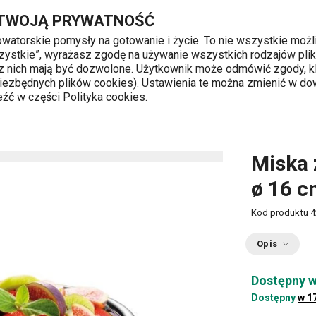
, 1,5 l
Przejdź do głównej zawartości
Przejdź do wyszukiwania
Przejdź do nawigacji
 TWOJĄ PRYWATNOŚĆ
nowatorskie pomysły na gotowanie i życie. To nie wszystkie możl
 wszystkie”, wyrażasz zgodę na używanie wszystkich rodzajów pli
 z nich mają być dozwolone. Użytkownik może odmówić zgody, kl
k od 8 do 16
 niezbędnych plików cookies). Ustawienia te można zmienić w d
leźć w części
Polityka cookies
.
nie ciasta
Miski na ciasto
Miska z wieczkiem GrandCHE
Miska
ø 16 cm
Kod produktu
4
Opis
Dostępny w
Dostępny
w 1