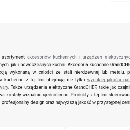
i asortyment
akcesoriów kuchennych
i
urządzeń elektryczny
jnych, jak i nowoczesnych kuchni. Akcesoria kuchenne GrandCHE
kcją wykonaną w całości ze stali nierdzewnej lub metalu, 
a kuchenne z tej linii obejmują nie tylko
wysokiej jakości pat
wary
. Także urządzenia elektryczne GrandCHEF, takie jak czajn
wa zostały wizualnie ujednolicone. Produkty z tej linii skierow
ą profesjonalny design oraz najwyższą jakość w przystępnej ceni