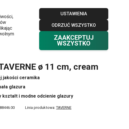
Sklepy
Blog
Klub TESCOMA
Kontakt
USTAWIENIA
iwości,
ków
ODRZUĆ WSZYSTKO
Twój koszyk
0
ikając
Ulubione
Zaloguj się
0,00 zł
owolnym
ZAAKCEPTUJ
WSZYSTKO
11 cm, cream
 TAVERNE ø 11 cm, cream
j jakości ceramika
ała glazura
y kształt i modne odcienie glazury
88446.00
Linia produktowa:
TAVERNE