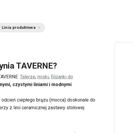
Linia produktowa
zynia TAVERNE?
h TAVERNE.
Talerze
,
miski
,
filiżanki do
nymi, czystymi liniami i modnymi
y odcień ciepłego brązu (mocca) doskonale do
erzy z linii ceramicznej zastawy stołowej