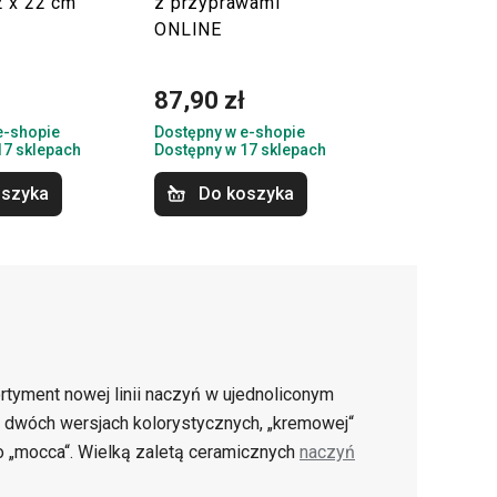
 x 22 cm
z przyprawami
ONLINE
ł
87,90 zł
e-shopie
Dostępny w e-shopie
17 sklepach
Dostępny w 17 sklepach
oszyka
Do koszyka
sortyment nowej linii naczyń w ujednoliconym
w dwóch wersjach kolorystycznych, „kremowej“
o „mocca“. Wielką zaletą ceramicznych
naczyń