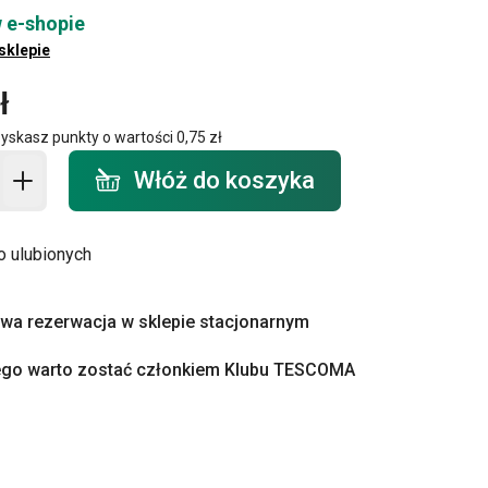
 e-shopie
 sklepie
ł
zyskasz punkty o wartości
0,75 zł
o koszyka - ilość
Włóż do koszyka
o ulubionych
a rezerwacja w sklepie stacjonarnym
ego warto zostać członkiem Klubu TESCOMA