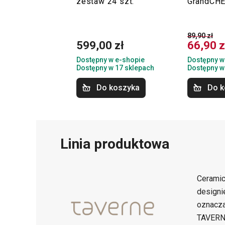
zestaw 24 szt.
GrandCH
89,90 zł
599,00 zł
66,90 z
Dostępny w e-shopie
Dostępny w
Dostępny w 17 sklepach
Dostępny w
Do koszyka
Do k
Linia produktowa
Cerami
designi
oznacza
TAVERNE