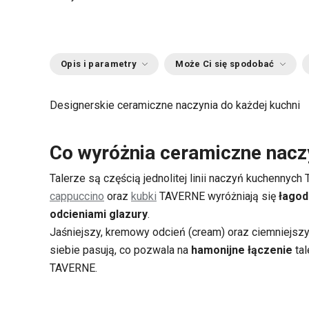
Opis i parametry
Może Ci się spodobać
Designerskie ceramiczne naczynia do każdej kuchni
Co wyróżnia ceramiczne nac
Talerze są częścią jednolitej linii naczyń kuchennyc
cappuccino
oraz
kubki
TAVERNE wyróżniają się
łagod
odcieniami glazury
.
Jaśniejszy, kremowy odcień (cream) oraz ciemniejsz
siebie pasują, co pozwala na
hamonijne łączenie
tal
TAVERNE.