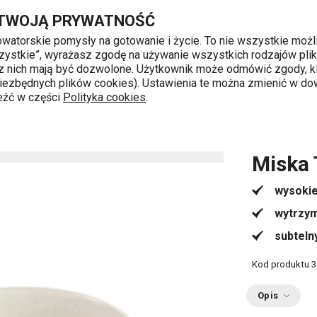
Przejdź do głównej zawartości
Przejdź do wyszukiwania
Przejdź do nawigacji
 TWOJĄ PRYWATNOŚĆ
nowatorskie pomysły na gotowanie i życie. To nie wszystkie możl
 wszystkie”, wyrażasz zgodę na używanie wszystkich rodzajów pli
 z nich mają być dozwolone. Użytkownik może odmówić zgody, kl
k od 8 do 16
 niezbędnych plików cookies). Ustawienia te można zmienić w d
leźć w części
Polityka cookies
.
o serwowania
Miski do serwowania
Miska TAVERNE ø 
Miska
wysokie
wytrzym
subteln
Kod produktu
3
Opis