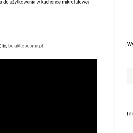
a do użytkowania w kuchence mikrofalowej
Wy
lín;
bok@tescoma.pl
In