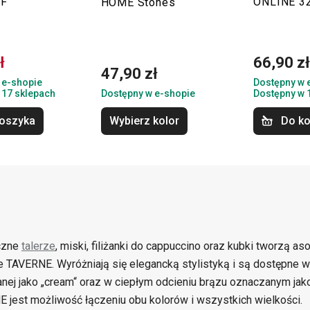
EF
ONLINE 32
HOME Stones
ł
66,90 z
47,90 zł
 e-shopie
Dostępny w 
 17 sklepach
Dostępny w e-shopie
Dostępny w 
oszyka
Wybierz kolor
Do k
czne
talerze
, miski, filiżanki do cappuccino oraz kubki tworzą a
e TAVERNE. Wyróżniają się elegancką stylistyką i są dostępne 
nej jako „cream“ oraz w ciepłym odcieniu brązu oznaczanym jak
 jest możliwość łączeniu obu kolorów i wszystkich wielkości.