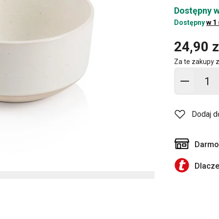
Dostępny w
Dostępny
w 1
24,90 z
Za te zakupy 
Dodaj d
Dodaj d
Darmow
Dlacz