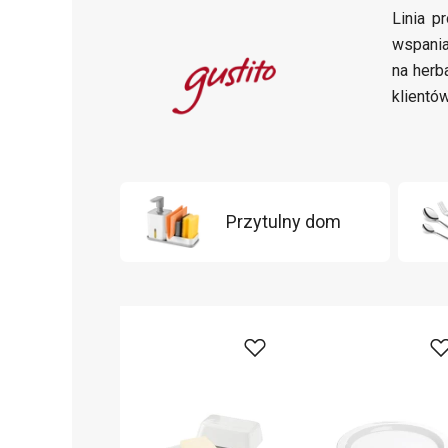
Linia p
wspania
na herb
klientó
Przytulny dom