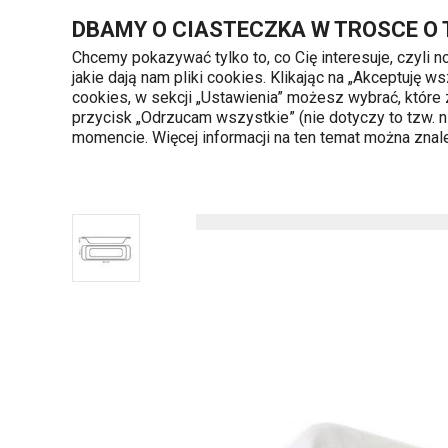
Znajdujesz się na stronie Misa podłużna GUSTITO 24x7 cm
DBAMY O CIASTECZKA W TROSCE O
Chcemy pokazywać tylko to, co Cię interesuje, czyli 
jakie dają nam pliki cookies. Klikając na „Akceptuję
720 809 700
cookies, w sekcji „Ustawienia” możesz wybrać, które
Kategorie produktów
Poniedziałek - piąte
przycisk „Odrzucam wszystkie” (nie dotyczy to tzw.
momencie. Więcej informacji na ten temat można zna
Strona główna
Misa podłużna GUSTITO 24x7 c