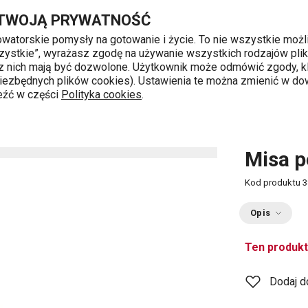
Przejdź do głównej zawartości
Przejdź do wyszukiwania
Przejdź do nawigacji
 TWOJĄ PRYWATNOŚĆ
nowatorskie pomysły na gotowanie i życie. To nie wszystkie możl
 wszystkie”, wyrażasz zgodę na używanie wszystkich rodzajów pli
 z nich mają być dozwolone. Użytkownik może odmówić zgody, kl
k od 8 do 16
 niezbędnych plików cookies). Ustawienia te można zmienić w d
leźć w części
Polityka cookies
.
m
Misa p
Kod produktu
3
Opis
Ten produkt
Dodaj d