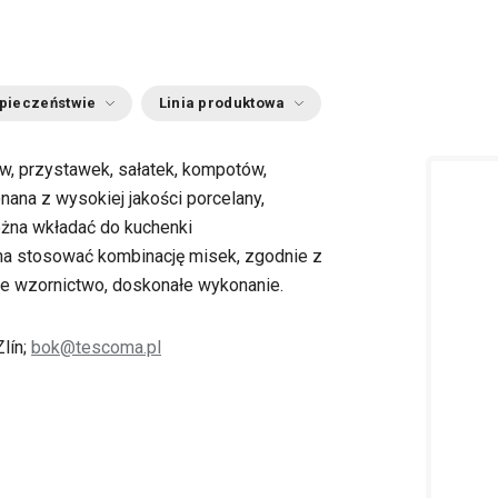
zpieczeństwie
Linia produktowa
w, przystawek, sałatek, kompotów,
onana z wysokiej jakości porcelany,
ożna wkładać do kuchenki
na stosować kombinację misek, zgodnie z
ne wzornictwo, doskonałe wykonanie.
lín;
bok@tescoma.pl