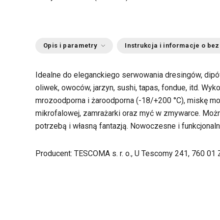
Opis i parametry
Instrukcja i informacje o be
Idealne do eleganckiego serwowania dresingów, dipó
oliwek, owoców, jarzyn, sushi, tapas, fondue, itd. Wyk
mrozoodporna i żaroodporna (-18/+200 °C), miskę m
mikrofalowej, zamrażarki oraz myć w zmywarce. Moż
potrzebą i własną fantazją. Nowoczesne i funkcjonal
Producent: TESCOMA s. r. o., U Tescomy 241, 760 01 Z