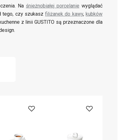
ączenia. Na
śnieżnobiałej porcelanie
wyglądać
od tego, czy szukasz
filiżanek do kawy
,
kubków
ia kuchenne z linii GUSTITO są przeznaczone dla
design.