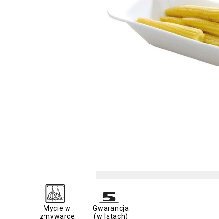
Mycie w
Gwarancja
zmywarce
(w latach)