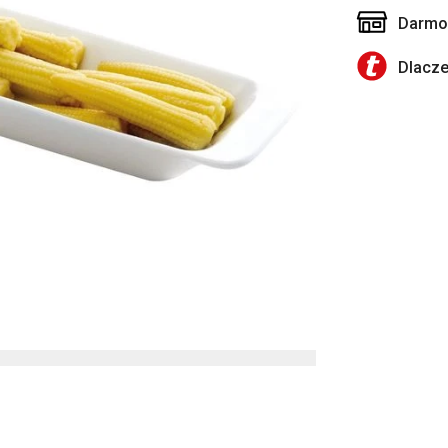
Darmow
Dlacz