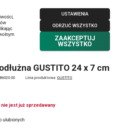
Sklepy
Blog
Klub TESCOMA
Kontakt
USTAWIENIA
iwości,
ków
ODRZUĆ WSZYSTKO
Twój koszyk
0
ikając
Ulubione
Zaloguj się
0,00 zł
owolnym
ZAAKCEPTUJ
WSZYSTKO
odłużna GUSTITO 24 x 7 cm
86020.00
Linia produktowa:
GUSTITO
 nie jest już sprzedawany
o ulubionych