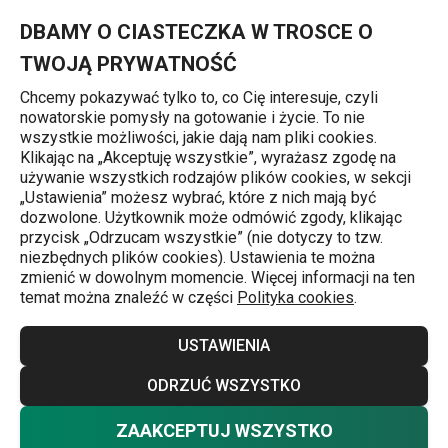
Znajdujesz się na stronie Misa plastikowa DELÍCIA ø 28 cm, 5.0 
0
Przejdź do głównej zawartości
Przejdź do wyszukiwania
Przejdź do nawigacji
MENU
DBAMY O CIASTECZKA W TROSCE O
TWOJĄ PRYWATNOŚĆ
Chcemy pokazywać tylko to, co Cię interesuje, czyli
nowatorskie pomysły na gotowanie i życie. To nie
Miski na ciasto
wszystkie możliwości, jakie dają nam pliki cookies.
Klikając na „Akceptuję wszystkie”, wyrażasz zgodę na
Misa plastikowa DELÍCIA ø 28 cm,
używanie wszystkich rodzajów plików cookies, w sekcji
„Ustawienia” możesz wybrać, które z nich mają być
5.0 l
dozwolone. Użytkownik może odmówić zgody, klikając
przycisk „Odrzucam wszystkie” (nie dotyczy to tzw.
niezbędnych plików cookies). Ustawienia te można
zmienić w dowolnym momencie. Więcej informacji na ten
temat można znaleźć w części
Polityka cookies
.
USTAWIENIA
ODRZUĆ WSZYSTKO
ZAAKCEPTUJ WSZYSTKO