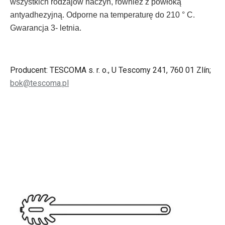
wszystkich rodzajów
naczyń,
również z
powłoką
antyadhezyjną
.
Odporne na temperaturę do
210 °
C.
Gwarancja 3- letnia.
Producent: TESCOMA s. r. o., U Tescomy 241, 760 01 Zlín;
bok@tescoma.pl