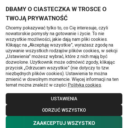
Znajdujesz się na stronie Łyżka do spaghetti SPACE LINE
0
Przejdź do głównej zawartości
Przejdź do wyszukiwania
Przejdź do nawigacji
MENU
DBAMY O CIASTECZKA W TROSCE O
TWOJĄ PRYWATNOŚĆ
Chcemy pokazywać tylko to, co Cię interesuje, czyli
nowatorskie pomysły na gotowanie i życie. To nie
Chochle
wszystkie możliwości, jakie dają nam pliki cookies.
Klikając na „Akceptuję wszystkie”, wyrażasz zgodę na
Łyżka do spaghetti SPACE LINE
używanie wszystkich rodzajów plików cookies, w sekcji
„Ustawienia” możesz wybrać, które z nich mają być
dozwolone. Użytkownik może odmówić zgody, klikając
przycisk „Odrzucam wszystkie” (nie dotyczy to tzw.
niezbędnych plików cookies). Ustawienia te można
zmienić w dowolnym momencie. Więcej informacji na ten
temat można znaleźć w części
Polityka cookies
.
USTAWIENIA
ODRZUĆ WSZYSTKO
ZAAKCEPTUJ WSZYSTKO