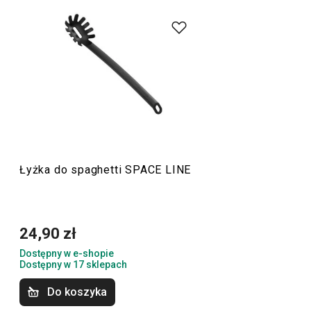
Akcesoria kuchenne
do wszystkich rodzajów naczyń,
wyjątkowo delikatne dla powłoki antyadhezyjnej. Zostały
wykonane z żaroodpornego materiału odpornego do 210
˚C, nie pochłaniają zapachów, smaku ani kolorów potraw.
Znajdziesz tu
chochle
,
łyżki
,
łopatki
i inne praktyczne
akcesoria do gotowania
.
Gotowanie
Łyżka do spaghetti SPACE LINE
Przybory i akcesoria kuchenne
24,90 zł
Dostępny w e-shopie
Dostępny w 17 sklepach
Do koszyka