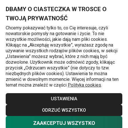
Znajdujesz się na stronie Łyżka cedzakowa SPACE TONE, pom
0
Przejdź do głównej zawartości
Przejdź do wyszukiwania
Przejdź do nawigacji
MENU
DBAMY O CIASTECZKA W TROSCE O
TWOJĄ PRYWATNOŚĆ
Chcemy pokazywać tylko to, co Cię interesuje, czyli
nowatorskie pomysły na gotowanie i życie. To nie
Strona główna
wszystkie możliwości, jakie dają nam pliki cookies.
Klikając na „Akceptuję wszystkie”, wyrażasz zgodę na
Łyżka cedzakowa SPACE TONE,
używanie wszystkich rodzajów plików cookies, w sekcji
„Ustawienia” możesz wybrać, które z nich mają być
pomarańczowy
dozwolone. Użytkownik może odmówić zgody, klikając
przycisk „Odrzucam wszystkie” (nie dotyczy to tzw.
niezbędnych plików cookies). Ustawienia te można
zmienić w dowolnym momencie. Więcej informacji na ten
temat można znaleźć w części
Polityka cookies
.
USTAWIENIA
ODRZUĆ WSZYSTKO
ZAAKCEPTUJ WSZYSTKO