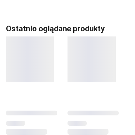
Ostatnio oglądane produkty
Akcesoria do gotowania
nie muszą być wyblakłe i nudne.
Dla miłośników jasnych kolorów przygotowaliśmy
przybory SPACE TONE. Ta linia produktowa zawiera
warząchwie
,
łopatki
,
chochle
,
łyżki
i innych typowych
kuchennych pomocników
w intensywnych kolorach.
Gotowanie