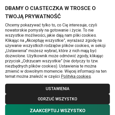
Znajdujesz się na stronie Kubki i filiżanki
0
Przejdź do głównej zawartości
Przejdź do wyszukiwania
Przejdź do nawigacji
MENU
DBAMY O CIASTECZKA W TROSCE O
TWOJĄ PRYWATNOŚĆ
Chcemy pokazywać tylko to, co Cię interesuje, czyli
nowatorskie pomysły na gotowanie i życie. To nie
Napoje
wszystkie możliwości, jakie dają nam pliki cookies.
Klikając na „Akceptuję wszystkie”, wyrażasz zgodę na
Kubki i filiżanki
używanie wszystkich rodzajów plików cookies, w sekcji
j
„Ustawienia” możesz wybrać, które z nich mają być
Miniaturowe espresso i naprawdę porządna porcja naparu
dozwolone. Użytkownik może odmówić zgody, klikając
przycisk „Odrzucam wszystkie” (nie dotyczy to tzw.
ziołowego wygląda o wiele atrakcyjniej, kiedy jest
niezbędnych plików cookies). Ustawienia te można
serwowana w stylowych kubkach lub filiżankach
zmienić w dowolnym momencie. Więcej informacji na ten
temat można znaleźć w części
Polityka cookies
.
wykonanych z wysokiej jakości porcelany czy szkła. W
asortymencie TESCOMA każdy znajdzie dla siebie idealną
Więcej
USTAWIENIA
filiżankę.
ODRZUĆ WSZYSTKO
ZAAKCEPTUJ WSZYSTKO
Kubki
(
19
)