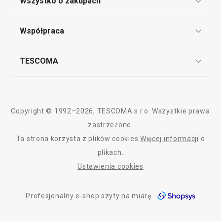
Wszystko o zakupach
Punkt serwisowy
Regulamin sklepu internetowego
Współpraca
Bony podarunkowe
Reklamacje i Zwrot towaru
Często zadawane pytania
Kariera w TESCOMIE
TESCOMA
Dostawa i sposoby płatności
Odbiór zużytego sprzętu
Affiliate program
Gwarancja i serwis TESCOMA
Kontakt
Polityka cookies
Copyright © 1992–2026, TESCOMA s.r.o. Wszystkie prawa
Graficzne oznaczenie produktów
zastrzeżone.
Ta strona korzysta z plików cookies.
Więcej informacji
o
Polityka prywatności
plikach.
RODO
Ustawienia cookies
Deklaracja dostępności
Profesjonalny e-shop szyty na miarę
O nas