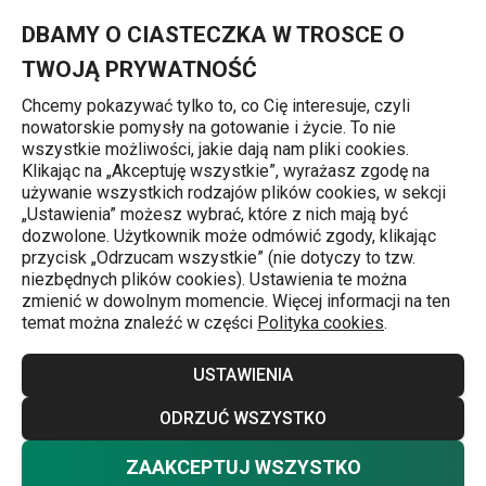
Znajdujesz się na stronie Filiżanki do kawy i herbaty ☕ – szerok
0
Przejdź do głównej zawartości
Przejdź do wyszukiwania
Przejdź do nawigacji
MENU
DBAMY O CIASTECZKA W TROSCE O
TWOJĄ PRYWATNOŚĆ
Chcemy pokazywać tylko to, co Cię interesuje, czyli
nowatorskie pomysły na gotowanie i życie. To nie
Kubki i filiżanki
wszystkie możliwości, jakie dają nam pliki cookies.
Klikając na „Akceptuję wszystkie”, wyrażasz zgodę na
Filiżanki do kawy i herbaty
używanie wszystkich rodzajów plików cookies, w sekcji
j
„Ustawienia” możesz wybrać, które z nich mają być
Eleganckie filiżanki porcelanowe ze spodkiem w białej lub
dozwolone. Użytkownik może odmówić zgody, klikając
przycisk „Odrzucam wszystkie” (nie dotyczy to tzw.
kremowej barwie do podawania kawy espresso i
niezbędnych plików cookies). Ustawienia te można
cappuccino. Porcelanowe filiżanki TESCOMA oraz spodki
zmienić w dowolnym momencie. Więcej informacji na ten
temat można znaleźć w części
Polityka cookies
.
można oczywiście myć w zmywarce do naczyń.
Więcej
USTAWIENIA
Wskazówka:
oczaruj swoich gości i przygotuj dla nich
filiżankę pysznej kawy
lub
dzbanek dobrej herbaty
i
ODRZUĆ WSZYSTKO
pięknie je podaj. Wybierz któryś z
porcelanowych
ZAAKCEPTUJ WSZYSTKO
Nie chcesz wybierać? Wybierz pewność
serwisów TESCOMA
, a zobaczysz, jak wspaniały efekt