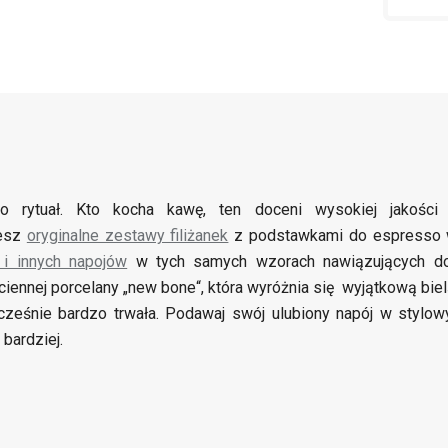
o rytuał. Kto kocha kawę, ten doceni wysokiej jakości
iesz
oryginalne zestawy filiżanek
z podstawkami do espresso w
 i innych napojów
w tych samych wzorach nawiązujących do
ciennej porcelany „new bone“, która wyróżnia się wyjątkową biel
cześnie bardzo trwała. Podawaj swój ulubiony napój w styl
bardziej.