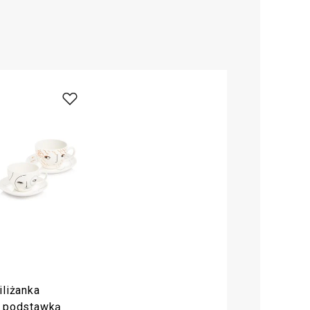
iliżanka
 podstawką