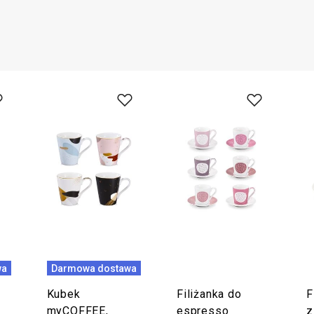
wa
Darmowa dostawa
Kubek
Filiżanka do
F
myCOFFEE,
espresso
z