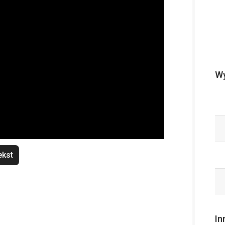
Wy
ekst
In