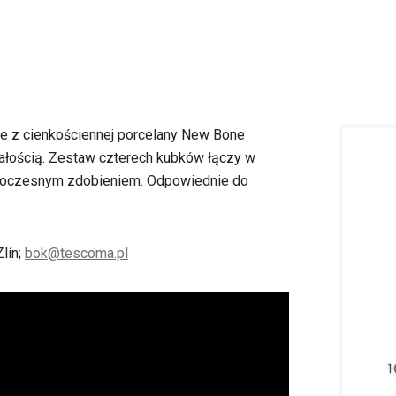
e z cienkościennej porcelany New Bone
ałością. Zestaw czterech kubków łączy w
owoczesnym zdobieniem. Odpowiednie do
lín;
bok@tescoma.pl