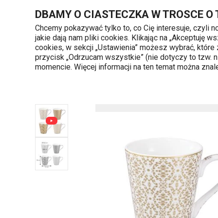
Znajdujesz się na stronie Kubek myCOFFEE, 4 szt., Empire
DBAMY O CIASTECZKA W TROSCE O
Chcemy pokazywać tylko to, co Cię interesuje, czyli 
jakie dają nam pliki cookies. Klikając na „Akceptuję
720 809 700
cookies, w sekcji „Ustawienia” możesz wybrać, które
Kategorie produktów
Poniedziałek - piąte
przycisk „Odrzucam wszystkie” (nie dotyczy to tzw.
momencie. Więcej informacji na ten temat można zna
Strona główna
Kubek myCOFFEE, 4 szt., Empire