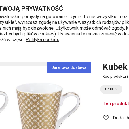
Przejdź do głównej zawartości
Przejdź do wyszukiwania
Przejdź do nawigacji
 TWOJĄ PRYWATNOŚĆ
nowatorskie pomysły na gotowanie i życie. To nie wszystkie możl
 wszystkie”, wyrażasz zgodę na używanie wszystkich rodzajów pli
 z nich mają być dozwolone. Użytkownik może odmówić zgody, kl
k od 8 do 16
 niezbędnych plików cookies). Ustawienia te można zmienić w d
leźć w części
Polityka cookies
.
Kubek 
Darmowa dostawa
Kod produktu
3
Opis
Ten produkt
Dodaj d