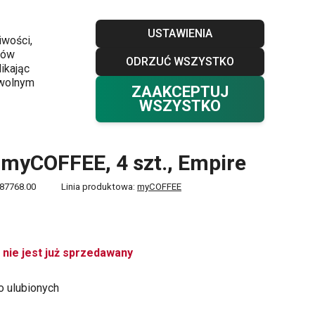
Sklepy
Blog
Klub TESCOMA
Kontakt
USTAWIENIA
iwości,
ków
ODRZUĆ WSZYSTKO
Twój koszyk
0
ikając
Ulubione
Zaloguj się
0,00 zł
owolnym
ZAAKCEPTUJ
WSZYSTKO
myCOFFEE, 4 szt., Empire
87768.00
Linia produktowa:
myCOFFEE
 nie jest już sprzedawany
o ulubionych