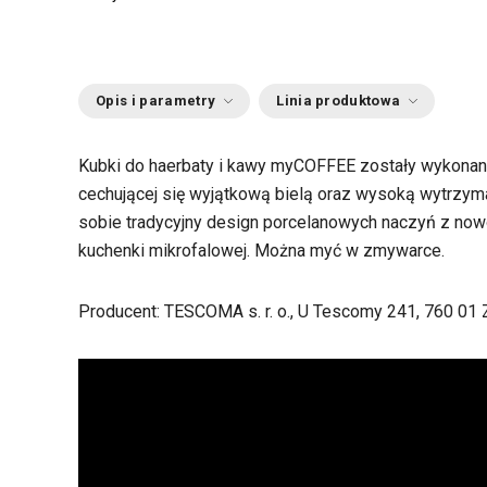
Opis i parametry
Linia produktowa
Kubki do haerbaty i kawy myCOFFEE zostały wykonan
cechującej się wyjątkową bielą oraz wysoką wytrzym
sobie tradycyjny design porcelanowych naczyń z n
kuchenki mikrofalowej. Można myć w zmywarce.
Producent: TESCOMA s. r. o., U Tescomy 241, 760 01 Z