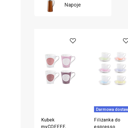
Napoje
Darmowa dosta
Kubek
Filiżanka do
myCOFFEE,
espresso