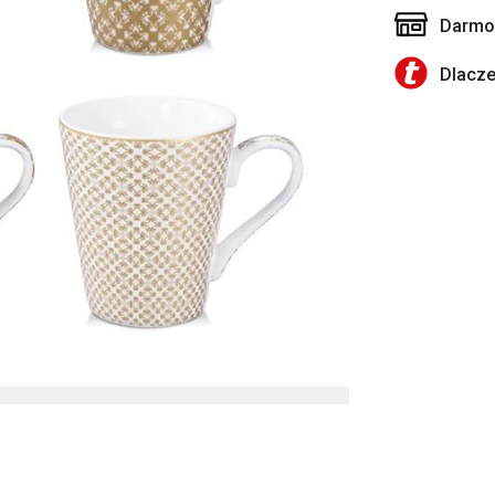
Darmow
Dlacz