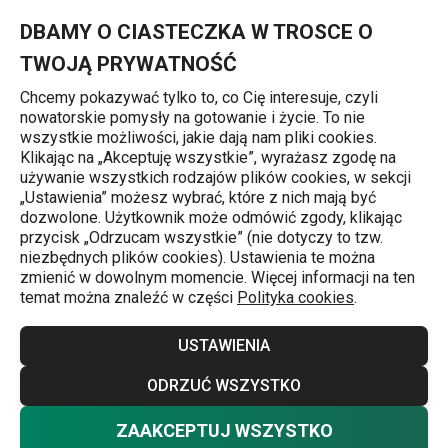
Znajdujesz się na stronie Kruche kakaowe ciastka z kremem k
0
Przejdź do głównej zawartości
Przejdź do wyszukiwania
Przejdź do nawigacji
MENU
DBAMY O CIASTECZKA W TROSCE O
TWOJĄ PRYWATNOŚĆ
Chcemy pokazywać tylko to, co Cię interesuje, czyli
nowatorskie pomysły na gotowanie i życie. To nie
Przepisy
wszystkie możliwości, jakie dają nam pliki cookies.
Klikając na „Akceptuję wszystkie”, wyrażasz zgodę na
Kruche kakaowe
używanie wszystkich rodzajów plików cookies, w sekcji
„Ustawienia” możesz wybrać, które z nich mają być
ciastka z kremem
dozwolone. Użytkownik może odmówić zgody, klikając
przycisk „Odrzucam wszystkie” (nie dotyczy to tzw.
niezbędnych plików cookies). Ustawienia te można
karmelowym
zmienić w dowolnym momencie. Więcej informacji na ten
temat można znaleźć w części
Polityka cookies
.
Przepisy
14.11.2024
USTAWIENIA
ODRZUĆ WSZYSTKO
ZAAKCEPTUJ WSZYSTKO