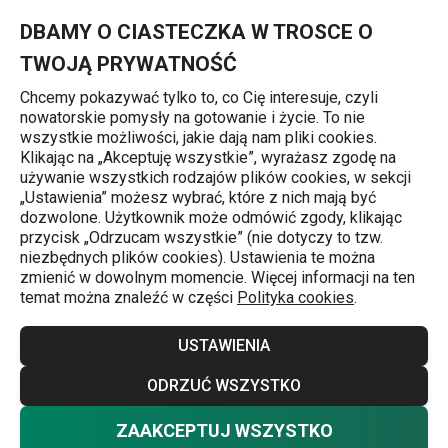
Znajdujesz się na stronie Krążek zabezpieczający przed kapa
0
Przejdź do głównej zawartości
Przejdź do wyszukiwania
Przejdź do nawigacji
MENU
DBAMY O CIASTECZKA W TROSCE O
TWOJĄ PRYWATNOŚĆ
Chcemy pokazywać tylko to, co Cię interesuje, czyli
nowatorskie pomysły na gotowanie i życie. To nie
Przybory kuchenne
wszystkie możliwości, jakie dają nam pliki cookies.
Klikając na „Akceptuję wszystkie”, wyrażasz zgodę na
Krążek zabezpieczający przed
używanie wszystkich rodzajów plików cookies, w sekcji
„Ustawienia” możesz wybrać, które z nich mają być
kapaniem GrandCHEF
dozwolone. Użytkownik może odmówić zgody, klikając
przycisk „Odrzucam wszystkie” (nie dotyczy to tzw.
niezbędnych plików cookies). Ustawienia te można
zmienić w dowolnym momencie. Więcej informacji na ten
temat można znaleźć w części
Polityka cookies
.
USTAWIENIA
ODRZUĆ WSZYSTKO
ZAAKCEPTUJ WSZYSTKO