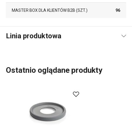
MASTER BOX DLA KLIENTÓW B2B (SZT.)
96
Linia produktowa
Ostatnio oglądane produkty
Szeroki asortyment
akcesoriów kuchennych
i
urządzeń
elektrycznych
GrandCHEF doskonale pasuje zarówno do
tradycyjnych, jak i nowoczesnych kuchni. Akcesoria
kuchenne GrandCHEF charakteryzują się jednolitym
wzornictwem i konstrukcją wykonaną w całości ze stali
nierdzewnej lub metalu, przy minimalnym użyciu tworzyw
sztucznych. Naczynia kuchenne z tej linii obejmują nie