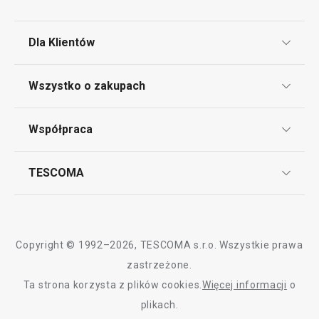
Sprzęt elektryczny
Dla Klientów
Napoje
Klub TESCOMA
Wszystko o zakupach
Punkt serwisowy
Pieczenie
Regulamin sklepu internetowego
Współpraca
Bony podarunkowe
Reklamacje i Zwrot towaru
Przytulny dom
Często zadawane pytania
Kariera w TESCOMIE
TESCOMA
Dostawa i sposoby płatności
Odbiór zużytego sprzętu
Affiliate program
Gwarancja i serwis TESCOMA
Kontakt
Krojenie
Polityka cookies
Copyright © 1992–2026, TESCOMA s.r.o. Wszystkie prawa
Mycie i sprzątanie
Graficzne oznaczenie produktów
zastrzeżone.
Ta strona korzysta z plików cookies.
Więcej informacji
o
Polityka prywatności
Czas spędzany na świeżym powietrzu
plikach.