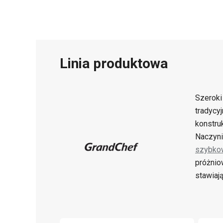
Linia produktowa
Szerok
tradycy
konstru
Naczyni
szybko
próżnio
stawiaj