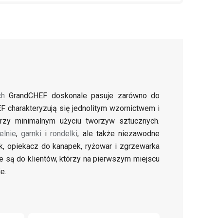
ch
GrandCHEF doskonale pasuje zarówno do
F charakteryzują się jednolitym wzornictwem i
przy minimalnym użyciu tworzyw sztucznych.
elnie
,
garnki
i
rondelki
, ale także niezawodne
ik, opiekacz do kanapek, ryżowar i zgrzewarka
ane są do klientów, którzy na pierwszym miejscu
e.