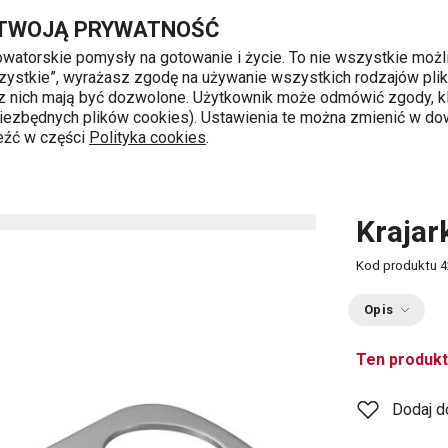
Przejdź do głównej zawartości
Przejdź do wyszukiwania
Przejdź do nawigacji
 TWOJĄ PRYWATNOŚĆ
nowatorskie pomysły na gotowanie i życie. To nie wszystkie możl
 wszystkie”, wyrażasz zgodę na używanie wszystkich rodzajów pli
 z nich mają być dozwolone. Użytkownik może odmówić zgody, kl
k od 8 do 16
 niezbędnych plików cookies). Ustawienia te można zmienić w d
leźć w części
Polityka cookies
.
Krajar
Kod produktu
4
Opis
Ten produkt
Dodaj d