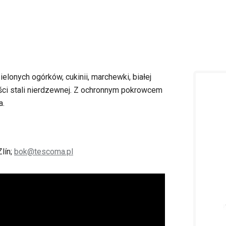
lonych ogórków, cukinii, marchewki, białej
ości stali nierdzewnej. Z ochronnym pokrowcem
a.
lín;
bok@tescoma.pl