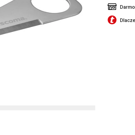
Darmow
Dlacz