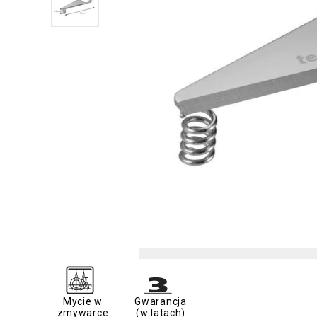
Mycie w
Gwarancja
zmywarce
(w latach)