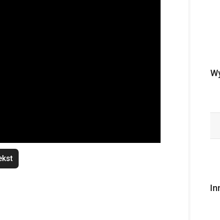
Wy
ekst
In