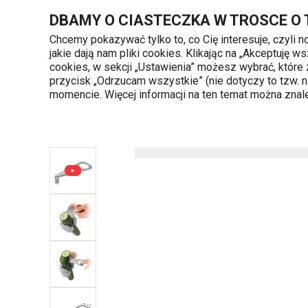
Znajdujesz się na stronie Krajarka do spirali GrandCHEF
DBAMY O CIASTECZKA W TROSCE O
Chcemy pokazywać tylko to, co Cię interesuje, czyli 
jakie dają nam pliki cookies. Klikając na „Akceptuję
720 809 700
cookies, w sekcji „Ustawienia” możesz wybrać, które
Kategorie produktów
Poniedziałek - piąte
przycisk „Odrzucam wszystkie” (nie dotyczy to tzw.
momencie. Więcej informacji na ten temat można zna
Strona główna
Krajarka do spirali GrandCHEF