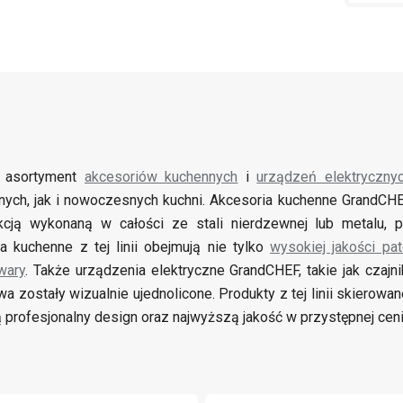
i asortyment
akcesoriów kuchennych
i
urządzeń elektryczny
jnych, jak i nowoczesnych kuchni. Akcesoria kuchenne GrandCHE
kcją wykonaną w całości ze stali nierdzewnej lub metalu, 
a kuchenne z tej linii obejmują nie tylko
wysokiej jakości pat
wary
. Także urządzenia elektryczne GrandCHEF, takie jak czajn
wa zostały wizualnie ujednolicone. Produkty z tej linii skierow
ą profesjonalny design oraz najwyższą jakość w przystępnej ceni