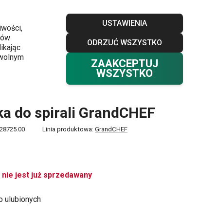
Sklepy
Blog
Klub TESCOMA
Kontakt
USTAWIENIA
iwości,
ków
ODRZUĆ WSZYSTKO
Twój koszyk
0
ikając
Ulubione
Zaloguj się
0,00 zł
owolnym
ZAAKCEPTUJ
WSZYSTKO
ka do spirali GrandCHEF
28725.00
Linia produktowa:
GrandCHEF
 nie jest już sprzedawany
o ulubionych