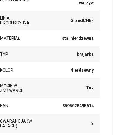
warzyw
LINIA
GrandCHEF
PRODUKCYJNA
MATERIAŁ
stal nierdzewna
TYP
krajarka
KOLOR
Nierdzewny
MYCIE W
Tak
ZMYWARCE
EAN
8595028495614
GWARANCJA (W
3
LATACH)