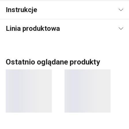
Instrukcje
Instrukcja i informacje o bezpieczeństwie
Linia produktowa
Ostatnio oglądane produkty
Gotujesz? W takim razie pośród produktów z linii HANDY
poczujesz się jak w domu. Odkryj gadżety, które ułatwiają
pracę:
krajarkę do cebulu i słupków
,
młynki i tarki
oraz cały
szereg innych sprytnie zaprojektowanych pomocników. W
linii HANDY zgromadziliśmy akcesoria, które zawsze są o
krok do przodu!