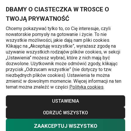
Znajdujesz się na stronie Krajarka do pomidorków koktajlowyc
0
Przejdź do głównej zawartości
Przejdź do wyszukiwania
Przejdź do nawigacji
MENU
DBAMY O CIASTECZKA W TROSCE O
TWOJĄ PRYWATNOŚĆ
Chcemy pokazywać tylko to, co Cię interesuje, czyli
nowatorskie pomysły na gotowanie i życie. To nie
Strona główna
wszystkie możliwości, jakie dają nam pliki cookies.
Klikając na „Akceptuję wszystkie”, wyrażasz zgodę na
Krajarka do pomidorków
używanie wszystkich rodzajów plików cookies, w sekcji
„Ustawienia” możesz wybrać, które z nich mają być
koktajlowych HANDY
dozwolone. Użytkownik może odmówić zgody, klikając
przycisk „Odrzucam wszystkie” (nie dotyczy to tzw.
niezbędnych plików cookies). Ustawienia te można
zmienić w dowolnym momencie. Więcej informacji na ten
temat można znaleźć w części
Polityka cookies
.
USTAWIENIA
ODRZUĆ WSZYSTKO
ZAAKCEPTUJ WSZYSTKO