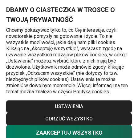
Znajdujesz się na stronie Krajarka do jajek PRESTO
0
Przejdź do głównej zawartości
Przejdź do wyszukiwania
Przejdź do nawigacji
MENU
DBAMY O CIASTECZKA W TROSCE O
TWOJĄ PRYWATNOŚĆ
Chcemy pokazywać tylko to, co Cię interesuje, czyli
nowatorskie pomysły na gotowanie i życie. To nie
Krajarki do żywności
wszystkie możliwości, jakie dają nam pliki cookies.
Klikając na „Akceptuję wszystkie”, wyrażasz zgodę na
Krajarka do jajek PRESTO
używanie wszystkich rodzajów plików cookies, w sekcji
„Ustawienia” możesz wybrać, które z nich mają być
dozwolone. Użytkownik może odmówić zgody, klikając
przycisk „Odrzucam wszystkie” (nie dotyczy to tzw.
niezbędnych plików cookies). Ustawienia te można
zmienić w dowolnym momencie. Więcej informacji na ten
temat można znaleźć w części
Polityka cookies
.
USTAWIENIA
ODRZUĆ WSZYSTKO
ZAAKCEPTUJ WSZYSTKO