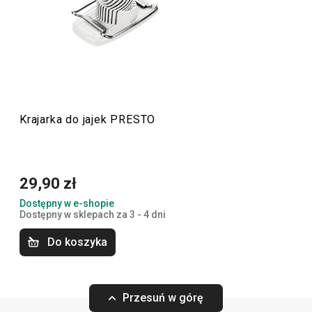
jednocześnie są przystępne cenowo. W linii PRESTO
znajdziesz
skrobaki
,
otwieracze
,
chochle
,
sita
,
noże
oraz
inne wyposażenie kuchni. Akcesoria kuchenne PRESTO
ułatwią pracę doświadczonym oraz zaczynającym
kucharzom i kucharkom.
Krajarka do jajek PRESTO
Przybory i akcesoria kuchenne
29,90 zł
Gotowanie
Dostępny w e-shopie
Dostępny w sklepach za 3 - 4 dni
Krojenie
Do koszyka
Przytulny dom
Przesuń w górę