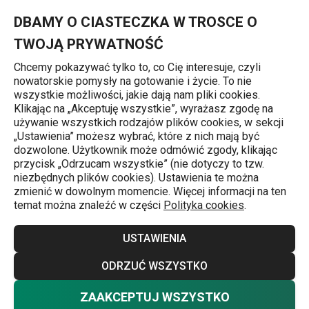
Znajdujesz się na stronie Komplet sól-pieprz-wykałaczki-serw
0
Przejdź do głównej zawartości
Przejdź do wyszukiwania
Przejdź do nawigacji
MENU
DBAMY O CIASTECZKA W TROSCE O
TWOJĄ PRYWATNOŚĆ
Chcemy pokazywać tylko to, co Cię interesuje, czyli
nowatorskie pomysły na gotowanie i życie. To nie
Zestawy przyprawników
wszystkie możliwości, jakie dają nam pliki cookies.
Klikając na „Akceptuję wszystkie”, wyrażasz zgodę na
Komplet sól-pieprz-wykałaczki-serw
używanie wszystkich rodzajów plików cookies, w sekcji
„Ustawienia” możesz wybrać, które z nich mają być
CLUB
dozwolone. Użytkownik może odmówić zgody, klikając
przycisk „Odrzucam wszystkie” (nie dotyczy to tzw.
niezbędnych plików cookies). Ustawienia te można
zmienić w dowolnym momencie. Więcej informacji na ten
temat można znaleźć w części
Polityka cookies
.
USTAWIENIA
ODRZUĆ WSZYSTKO
ZAAKCEPTUJ WSZYSTKO