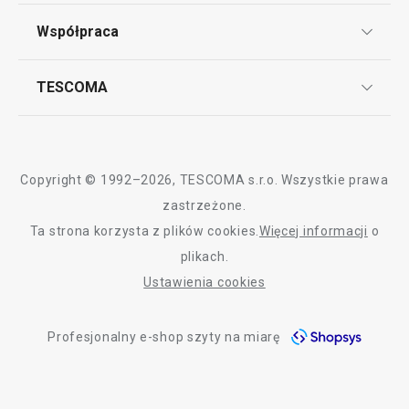
Punkt serwisowy
Regulamin sklepu internetowego
Współpraca
Bony podarunkowe
Reklamacje i Zwrot towaru
Często zadawane pytania
Kariera w TESCOMIE
Wszystkie produkty z linii CLUB
TESCOMA
Dostawa i sposoby płatności
Odbiór zużytego sprzętu
Affiliate program
Gwarancja i serwis TESCOMA
Kontakt
Polityka cookies
Copyright © 1992–2026, TESCOMA s.r.o. Wszystkie prawa
Graficzne oznaczenie produktów
zastrzeżone.
Ta strona korzysta z plików cookies.
Więcej informacji
o
Polityka prywatności
plikach.
RODO
Ustawienia cookies
Deklaracja dostępności
Profesjonalny e-shop szyty na miarę
O nas
Design