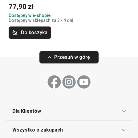
77,90 zł
Dostępny w e-shopie
Dostępny w sklepach za 3 - 4 dni
Do koszyka
Przesuń w górę
Komplet sól-pieprz CLUB
Solniczka i piep
50,90 zł
29,90 zł
Dla Klientów
Dostępny w e-shopie
Dostępny w e-shopi
Dostępny w 17 sklepach
Dostępny w 17 skle
Klub TESCOMA
Wszystko o zakupach
Do koszyka
Do koszyka