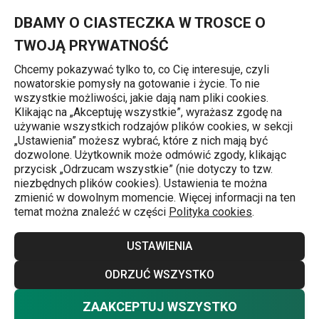
Znajdujesz się na stronie Komplet olej-ocet-sól-pieprz CLUB
0
Przejdź do głównej zawartości
Przejdź do wyszukiwania
Przejdź do nawigacji
MENU
DBAMY O CIASTECZKA W TROSCE O
TWOJĄ PRYWATNOŚĆ
Chcemy pokazywać tylko to, co Cię interesuje, czyli
nowatorskie pomysły na gotowanie i życie. To nie
Zestawy przyprawników
wszystkie możliwości, jakie dają nam pliki cookies.
Klikając na „Akceptuję wszystkie”, wyrażasz zgodę na
Komplet olej-ocet-sól-pieprz CLUB
używanie wszystkich rodzajów plików cookies, w sekcji
„Ustawienia” możesz wybrać, które z nich mają być
dozwolone. Użytkownik może odmówić zgody, klikając
przycisk „Odrzucam wszystkie” (nie dotyczy to tzw.
niezbędnych plików cookies). Ustawienia te można
zmienić w dowolnym momencie. Więcej informacji na ten
temat można znaleźć w części
Polityka cookies
.
USTAWIENIA
ODRZUĆ WSZYSTKO
ZAAKCEPTUJ WSZYSTKO