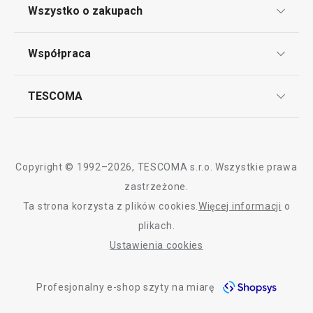
Klub TESCOMA
Wszystko o zakupach
Do koszyka
Do koszyka
Punkt serwisowy
Regulamin sklepu internetowego
Współpraca
Bony podarunkowe
Reklamacje i Zwrot towaru
Często zadawane pytania
Kariera w TESCOMIE
Wszystkie produkty z linii CLUB
TESCOMA
Dostawa i sposoby płatności
Odbiór zużytego sprzętu
Affiliate program
Gwarancja i serwis TESCOMA
Kontakt
Polityka cookies
Copyright © 1992–2026, TESCOMA s.r.o. Wszystkie prawa
Graficzne oznaczenie produktów
zastrzeżone.
Ta strona korzysta z plików cookies.
Więcej informacji
o
Polityka prywatności
plikach.
RODO
Ustawienia cookies
Deklaracja dostępności
Profesjonalny e-shop szyty na miarę
O nas