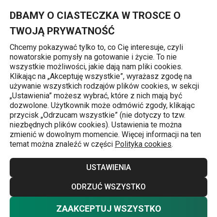
Znajdujesz się na stronie Klamry do obrusu nierdzewne PRESTO,
0
Przejdź do głównej zawartości
Przejdź do wyszukiwania
Przejdź do nawigacji
MENU
DBAMY O CIASTECZKA W TROSCE O
TWOJĄ PRYWATNOŚĆ
Chcemy pokazywać tylko to, co Cię interesuje, czyli
nowatorskie pomysły na gotowanie i życie. To nie
Podkładki, obrusy, serwetki
wszystkie możliwości, jakie dają nam pliki cookies.
Klikając na „Akceptuję wszystkie”, wyrażasz zgodę na
Klamry do obrusu nierdzewne
używanie wszystkich rodzajów plików cookies, w sekcji
„Ustawienia” możesz wybrać, które z nich mają być
PRESTO, 4 szt.
dozwolone. Użytkownik może odmówić zgody, klikając
przycisk „Odrzucam wszystkie” (nie dotyczy to tzw.
niezbędnych plików cookies). Ustawienia te można
zmienić w dowolnym momencie. Więcej informacji na ten
temat można znaleźć w części
Polityka cookies
.
USTAWIENIA
ODRZUĆ WSZYSTKO
ZAAKCEPTUJ WSZYSTKO