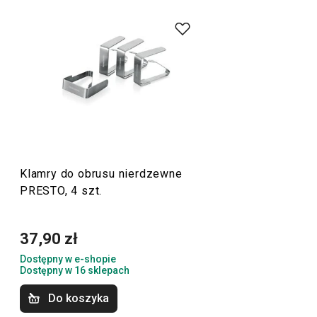
Do szerokiej linii produktowej PRESTO należą
podstawowe, praktyczne
akcesoria kuchenne
.
Produkujemy je z materiałów wysokiej jakości, a
jednocześnie są przystępne cenowo. W linii PRESTO
znajdziesz
skrobaki
,
otwieracze
,
chochle
,
sita
,
noże
oraz
inne wyposażenie kuchni. Akcesoria kuchenne PRESTO
ułatwią pracę doświadczonym oraz zaczynającym
kucharzom i kucharkom.
Klamry do obrusu nierdzewne
PRESTO, 4 szt.
Przybory i akcesoria kuchenne
37,90 zł
Gotowanie
Dostępny w e-shopie
Dostępny w 16 sklepach
Krojenie
Do koszyka