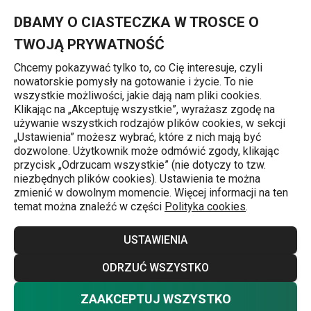
Znajdujesz się na stronie Gruszka na winie z lodami waniliowym
0
Przejdź do głównej zawartości
Przejdź do wyszukiwania
Przejdź do nawigacji
MENU
DBAMY O CIASTECZKA W TROSCE O
TWOJĄ PRYWATNOŚĆ
Chcemy pokazywać tylko to, co Cię interesuje, czyli
nowatorskie pomysły na gotowanie i życie. To nie
Przepisy
wszystkie możliwości, jakie dają nam pliki cookies.
Klikając na „Akceptuję wszystkie”, wyrażasz zgodę na
Gruszka na winie z
używanie wszystkich rodzajów plików cookies, w sekcji
„Ustawienia” możesz wybrać, które z nich mają być
lodami waniliowymi
dozwolone. Użytkownik może odmówić zgody, klikając
przycisk „Odrzucam wszystkie” (nie dotyczy to tzw.
niezbędnych plików cookies). Ustawienia te można
zmienić w dowolnym momencie. Więcej informacji na ten
Przepisy
1.12.2025
temat można znaleźć w części
Polityka cookies
.
USTAWIENIA
ODRZUĆ WSZYSTKO
ZAAKCEPTUJ WSZYSTKO