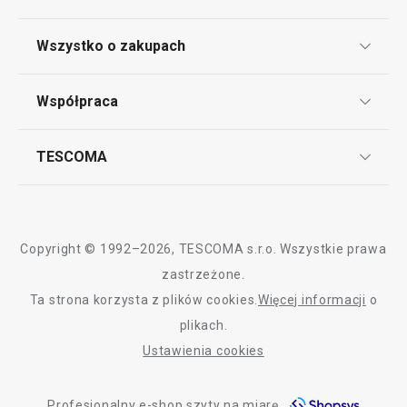
Klub TESCOMA
Wszystko o zakupach
Punkt serwisowy
Regulamin sklepu internetowego
Współpraca
Bony podarunkowe
Reklamacje i Zwrot towaru
Często zadawane pytania
Kariera w TESCOMIE
TESCOMA
Dostawa i sposoby płatności
Odbiór zużytego sprzętu
Affiliate program
Gwarancja i serwis TESCOMA
Kontakt
Polityka cookies
Copyright © 1992–2026, TESCOMA s.r.o. Wszystkie prawa
Graficzne oznaczenie produktów
zastrzeżone.
Ta strona korzysta z plików cookies.
Więcej informacji
o
Polityka prywatności
plikach.
RODO
Ustawienia cookies
Deklaracja dostępności
Profesjonalny e-shop szyty na miarę