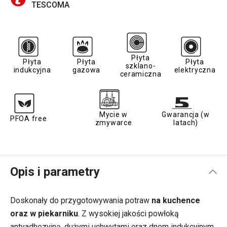
TESCOMA
Płyta
Płyta
Płyta
Płyta
szklano-
indukcyjna
gazowa
elektryczna
ceramiczna
Mycie w
Gwarancja (w
PFOA free
zmywarce
latach)
Opis i parametry
Doskonały do przygotowywania potraw
na kuchence
oraz w piekarniku
. Z wysokiej jakości powłoką
antyadhezyjną, dużymi uchwytami oraz dnem indukcyjnym