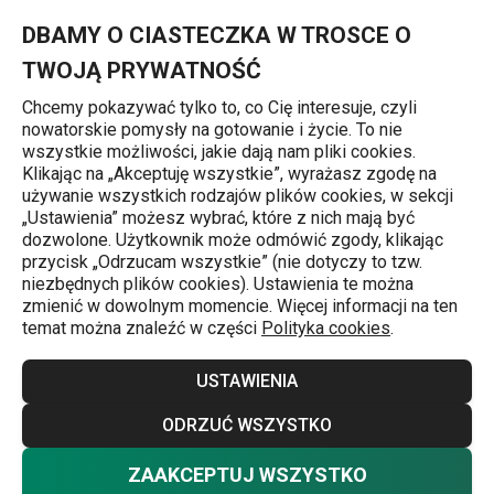
Znajdujesz się na stronie Garnek GrandCHEF ø 20 cm, 3,5 l
0
Przejdź do głównej zawartości
Przejdź do wyszukiwania
Przejdź do nawigacji
MENU
DBAMY O CIASTECZKA W TROSCE O
TWOJĄ PRYWATNOŚĆ
Chcemy pokazywać tylko to, co Cię interesuje, czyli
nowatorskie pomysły na gotowanie i życie. To nie
Strona główna
wszystkie możliwości, jakie dają nam pliki cookies.
Klikając na „Akceptuję wszystkie”, wyrażasz zgodę na
Garnek GrandCHEF ø 20 cm, 3,5 l
używanie wszystkich rodzajów plików cookies, w sekcji
„Ustawienia” możesz wybrać, które z nich mają być
dozwolone. Użytkownik może odmówić zgody, klikając
Darmowa dostawa
przycisk „Odrzucam wszystkie” (nie dotyczy to tzw.
niezbędnych plików cookies). Ustawienia te można
zmienić w dowolnym momencie. Więcej informacji na ten
temat można znaleźć w części
Polityka cookies
.
USTAWIENIA
ODRZUĆ WSZYSTKO
ZAAKCEPTUJ WSZYSTKO