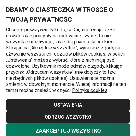
Znajdujesz się na stronie Forma do pieczenia/wykrawacz owie
0
Przejdź do głównej zawartości
Przejdź do wyszukiwania
Przejdź do nawigacji
MENU
DBAMY O CIASTECZKA W TROSCE O
TWOJĄ PRYWATNOŚĆ
Chcemy pokazywać tylko to, co Cię interesuje, czyli
nowatorskie pomysły na gotowanie i życie. To nie
Strona główna
wszystkie możliwości, jakie dają nam pliki cookies.
Klikając na „Akceptuję wszystkie”, wyrażasz zgodę na
Forma do pieczenia/wykrawacz
używanie wszystkich rodzajów plików cookies, w sekcji
„Ustawienia” możesz wybrać, które z nich mają być
owieczka wielkanocna DELÍCIA
dozwolone. Użytkownik może odmówić zgody, klikając
przycisk „Odrzucam wszystkie” (nie dotyczy to tzw.
niezbędnych plików cookies). Ustawienia te można
zmienić w dowolnym momencie. Więcej informacji na ten
temat można znaleźć w części
Polityka cookies
.
USTAWIENIA
ODRZUĆ WSZYSTKO
ZAAKCEPTUJ WSZYSTKO