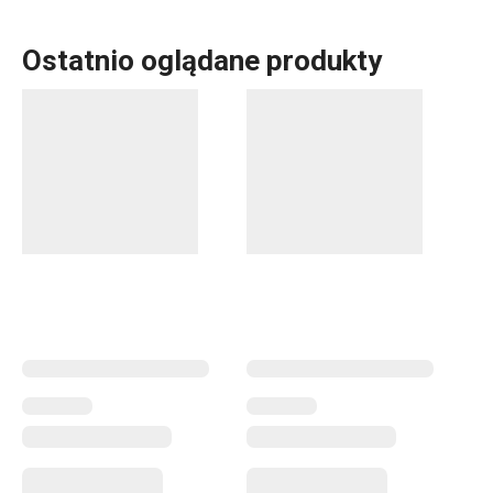
Ostatnio oglądane produkty
Akcesoria kuchenne, które każdego dnia ułatwiają pracę?
Dla każdego, kto piecze, mamy coś w linii produkowej
DELÍCIA:
blachy do pieczenia
różnej wielkości,
formy do
pieczenia
w rozmaitych kształtach, wielkościach i z
różnych materiałów.
Tortownice
,
formy na babkę
i
chleb
oraz dziesiątki innych
akcesoriów do pieczenia
. Mamy
akcesoria cukiernicze
dla profesjonalistów. Dla
początkujących wymyśliliśmy gadżety, dzięki którym
pieczenie będzie jeszcze prostsze. Wybierz najlepszych
pomocników z nieustannie rozszerzającej się linii
produktowej DELÍCIA! I wypróbuj
nowy przepis z
naszego bloga
.