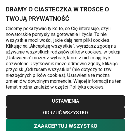
Znajdujesz się na stronie Foremki silikonowe DELÍCIA DECO, ró
0
Przejdź do głównej zawartości
Przejdź do wyszukiwania
Przejdź do nawigacji
MENU
DBAMY O CIASTECZKA W TROSCE O
TWOJĄ PRYWATNOŚĆ
Chcemy pokazywać tylko to, co Cię interesuje, czyli
nowatorskie pomysły na gotowanie i życie. To nie
Strona główna
wszystkie możliwości, jakie dają nam pliki cookies.
Klikając na „Akceptuję wszystkie”, wyrażasz zgodę na
Foremki silikonowe DELÍCIA DECO,
używanie wszystkich rodzajów plików cookies, w sekcji
„Ustawienia” możesz wybrać, które z nich mają być
różyczki
dozwolone. Użytkownik może odmówić zgody, klikając
przycisk „Odrzucam wszystkie” (nie dotyczy to tzw.
niezbędnych plików cookies). Ustawienia te można
zmienić w dowolnym momencie. Więcej informacji na ten
temat można znaleźć w części
Polityka cookies
.
USTAWIENIA
ODRZUĆ WSZYSTKO
ZAAKCEPTUJ WSZYSTKO