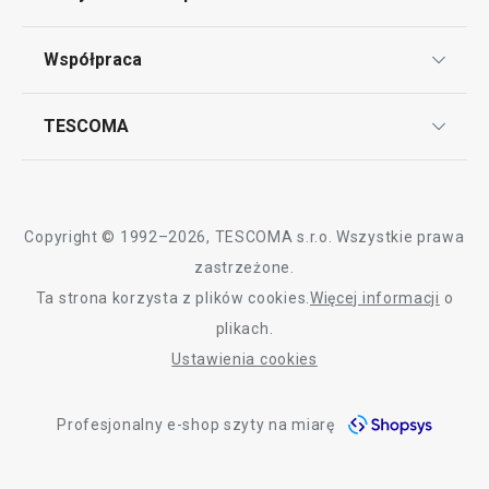
Punkt serwisowy
Regulamin sklepu internetowego
Współpraca
Bony podarunkowe
Reklamacje i Zwrot towaru
Często zadawane pytania
Kariera w TESCOMIE
TESCOMA
Dostawa i sposoby płatności
Odbiór zużytego sprzętu
Affiliate program
Gwarancja i serwis TESCOMA
Kontakt
Polityka cookies
Copyright © 1992–2026, TESCOMA s.r.o. Wszystkie prawa
Graficzne oznaczenie produktów
zastrzeżone.
Ta strona korzysta z plików cookies.
Więcej informacji
o
Polityka prywatności
plikach.
RODO
Ustawienia cookies
Deklaracja dostępności
Profesjonalny e-shop szyty na miarę
O nas
Design